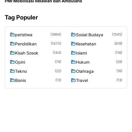
PMI Mobilisasi Relawan dan Ambulans
Tag Populer
peristiwa
Sosial Budaya
(3964)
(1545)
Pendidikan
Kesehatan
(1470)
(619)
Kisah Sosok
Islami
(144)
(116)
Opini
Hukum
(76)
(29)
Tekno
Olahraga
(22)
(16)
Bisnis
Travel
(13)
(13)