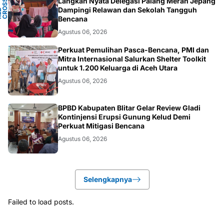
Y
Langkah Nyata Delegasi Palang Merah Jepang
N
S
T
Dampingi Relawan dan Sekolah Tangguh
P
D
O
C
Bencana
Agustus 06, 2026
ACEH
Perkuat Pemulihan Pasca-Bencana, PMI dan
Mitra Internasional Salurkan Shelter Toolkit
untuk 1.200 Keluarga di Aceh Utara
Agustus 06, 2026
BLITAR
BPBD Kabupaten Blitar Gelar Review Gladi
Kontinjensi Erupsi Gunung Kelud Demi
Perkuat Mitigasi Bencana
Agustus 06, 2026
Selengkapnya
Failed to load posts.