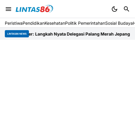
Peristiwa
Pendidikan
Kesehatan
Politik Pemerintahan
Sosial Budaya
ember: Langkah Nyata Delegasi Palang Merah Jepang Dampingi R
LINTAS86 NEWS