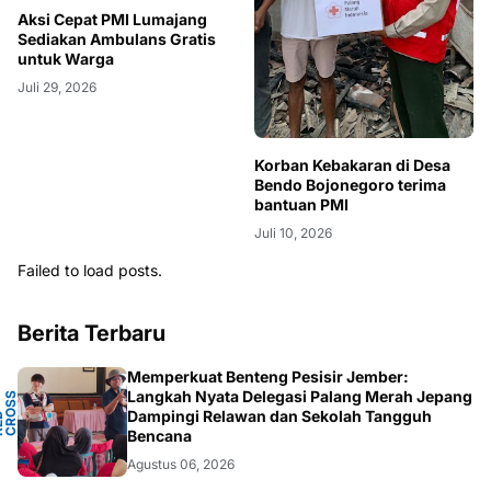
Aksi Cepat PMI Lumajang
Sediakan Ambulans Gratis
untuk Warga
Juli 29, 2026
Korban Kebakaran di Desa
Bendo Bojonegoro terima
bantuan PMI
Juli 10, 2026
Failed to load posts.
Berita Terbaru
Memperkuat Benteng Pesisir Jember:
Y
Langkah Nyata Delegasi Palang Merah Jepang
N
S
T
Dampingi Relawan dan Sekolah Tangguh
P
D
O
C
Bencana
Agustus 06, 2026