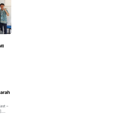
MI
Darah
ast –
].