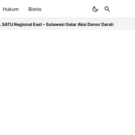
Hukum
Bisnis
lawesi Gelar Aksi Donor Darah Serentak
El Nino, PMI Salurkan Air