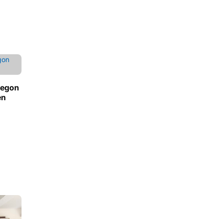
legon
en