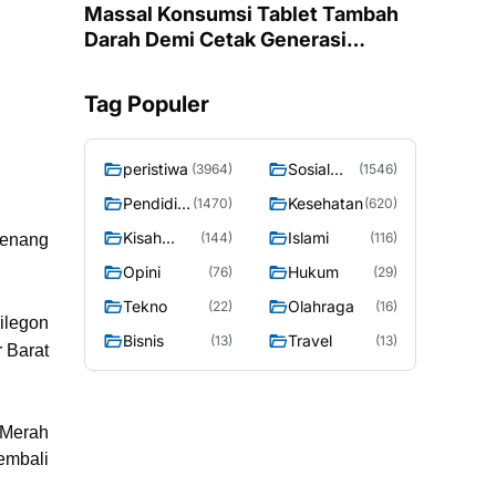
Massal Konsumsi Tablet Tambah
Darah Demi Cetak Generasi
Remaja Putri Ponorogo Bebas
Anemia
Tag Populer
peristiwa
Sosial
(3964)
(1546)
Budaya
Pendidik
Kesehatan
(1470)
(620)
an
Kisah
Islami
(144)
(116)
genang
Sosok
Opini
Hukum
(76)
(29)
Tekno
Olahraga
(22)
(16)
ilegon
Bisnis
Travel
(13)
(13)
 Barat
 Merah
kembali