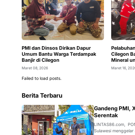
PMI dan Dinsos Dirikan Dapur
Pelabuhan
Umum Bantu Warga Terdampak
Cilegon B
Banjir di Cilegon
Mineral u
Maret 08, 2026
Maret 16, 202
Failed to load posts.
Berita Terbaru
JATIM
Gandeng PMI, X
Serentak
LINTAS86.com, PONO
Sulawesi menggelar 