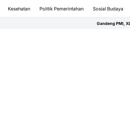
Kesehatan
Politik Pemerintahan
Sosial Budaya
Gandeng PMI, XL SATU Regional East – Su