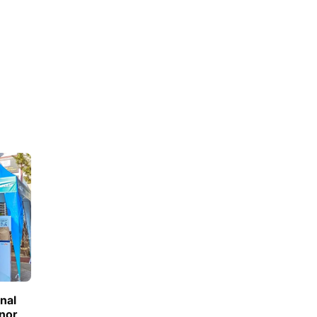
nal
nor