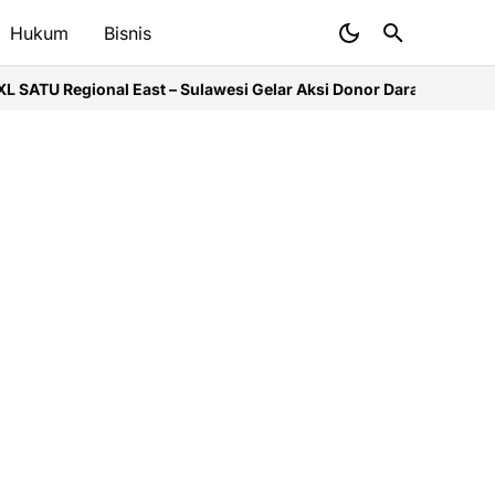
Hukum
Bisnis
st – Sulawesi Gelar Aksi Donor Darah Serentak
PMI Salurkan 32.000