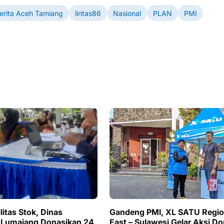
erita Aceh Tamiang
lintas86
Nasional
PLAN
PMI
litas Stok, Dinas
Gandeng PMI, XL SATU Regio
 Lumajang Donasikan 24
East – Sulawesi Gelar Aksi Do