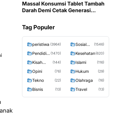
Massal Konsumsi Tablet Tambah
Darah Demi Cetak Generasi
Remaja Putri Ponorogo Bebas
Anemia
Tag Populer
peristiwa
Sosial
(3964)
(1546)
Budaya
Pendidik
Kesehatan
(1470)
(620)
i
an
Kisah
Islami
(144)
(116)
Sosok
Opini
Hukum
(76)
(29)
Tekno
Olahraga
(22)
(16)
Bisnis
Travel
(13)
(13)
n
-anak