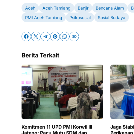
Aceh
Aceh Tamiang
Banjir
Bencana Alam
B
PMI Aceh Tamiang
Psikososial
Sosial Budaya
Berita Terkait
Komitmen 11 UPD PMI Korwil III
Jaga Stabi
Jateng: Pacu Mutu SDM dan
Perikanan