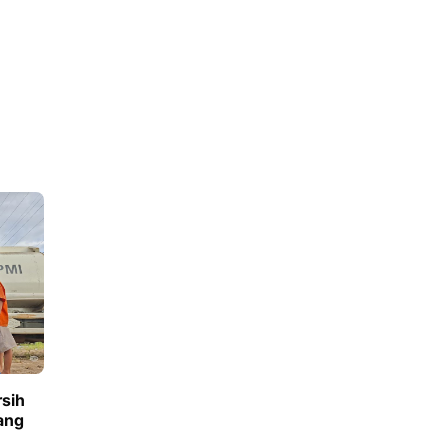
sih
ang