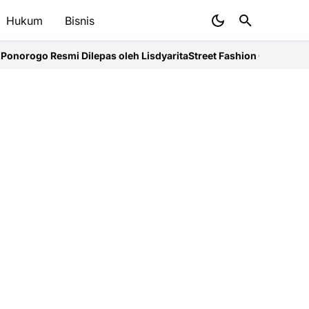
Hukum
Bisnis
lepas oleh Lisdyarita
Street Fashion Carnival 2026: Karya Unik S