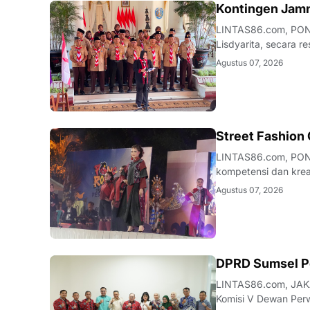
JATIM
Kontingen Jamn
LINTAS86.com, PON
Lisdyarita, secara 
Tahun 2026. Upacara
Agustus 07, 2026
halaman pendopo K
JATIM
Street Fashion
LINTAS86.com, PON
kompetensi dan krea
Langkah ini diwujudk
Agustus 07, 2026
Street Fashion Carni
ANEWS
DPRD Sumsel Pel
LINTAS86.com, JAKAR
Komisi V Dewan Perw