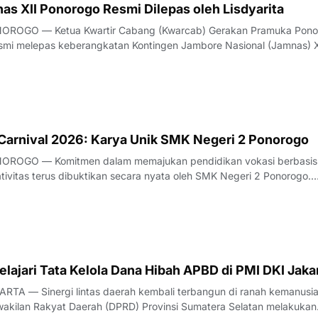
as XII Ponorogo Resmi Dilepas oleh Lisdyarita
OROGO — Ketua Kwartir Cabang (Kwarcab) Gerakan Pramuka Pono
resmi melepas keberangkatan Kontingen Jambore Nasional (Jamnas) X
 pelepasan yang berlangsung khidmat dan penuh semangat ini dige
abupaten Ponorogo pada Ju
 Carnival 2026: Karya Unik SMK Negeri 2 Ponorogo
OROGO — Komitmen dalam memajukan pendidikan vokasi berbasis
tivitas terus dibuktikan secara nyata oleh SMK Negeri 2 Ponorogo.
an melalui partisipasi aktif para peserta didik dalam ajang bergengs
val, yang menjadi bagian dar
ajari Tata Kelola Dana Hibah APBD di PMI DKI Jaka
TA — Sinergi lintas daerah kembali terbangun di ranah kemanusia
akilan Rakyat Daerah (DPRD) Provinsi Sumatera Selatan melakukan