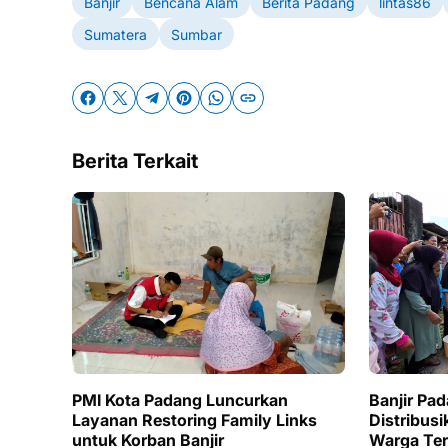
Banjir
Bencana Alam
Berita Padang
lintas86
Sumatera
Sumbar
Berita Terkait
PMI Kota Padang Luncurkan
Banjir Pa
Layanan Restoring Family Links
Distribusi
untuk Korban Banjir
Warga Te