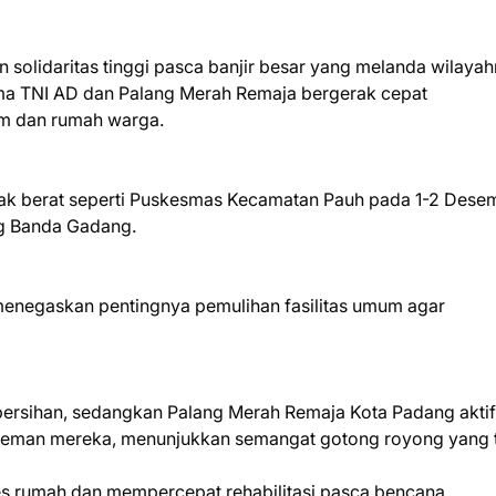
solidaritas tinggi pasca banjir besar yang melanda wilayah
ma TNI AD dan Palang Merah Remaja bergerak cepat
um dan rumah warga.
pak berat seperti Puskesmas Kecamatan Pauh pada 1-2 Dese
ng Banda Gadang.
 menegaskan pentingnya pemulihan fasilitas umum agar
rsihan, sedangkan Palang Merah Remaja Kota Padang aktif
man mereka, menunjukkan semangat gotong royong yang t
es rumah dan mempercepat rehabilitasi pasca bencana.