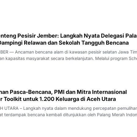
tegis ke Markas PMI Provinsi DKI Jakarta di Gedung PMI Provinsi DK
t Raya No. 47, Jakarta
teng Pesisir Jember: Langkah Nyata Delegasi Pal
Dampingi Relawan dan Sekolah Tangguh Bencana
ER — Ancaman bencana alam di kawasan pesisir selatan Jawa Tim
 kapasitas masyarakat secara berkelanjutan. Melalui program Sch
ience (SCR), Palang Merah Indonesia (PMI) Kabupaten Jember
an Palang Merah Jepang atau Japan Re
han Pasca-Bencana, PMI dan Mitra Internasional
r Toolkit untuk 1.200 Keluarga di Aceh Utara
 UTARA – Langkah nyata dalam mendukung percepatan pemulihan 
at terdampak bencana kembali ditunjukkan oleh Palang Merah Indon
Cash and Voucher Assistance (CVA) PMI Kabupaten Aceh Utara, ban
upa shelter toolkit r