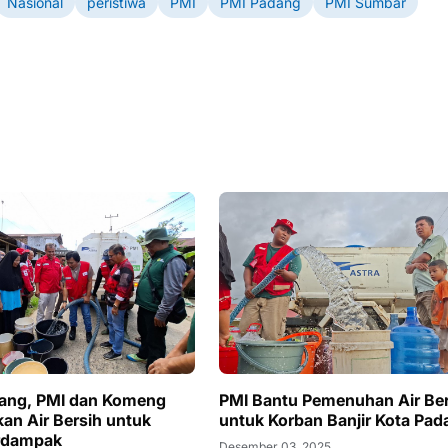
Nasional
peristiwa
PMI
PMI Padang
PMI Sumbar
dang, PMI dan Komeng
PMI Bantu Pemenuhan Air Ber
kan Air Bersih untuk
untuk Korban Banjir Kota Pad
rdampak
Desember 03, 2025