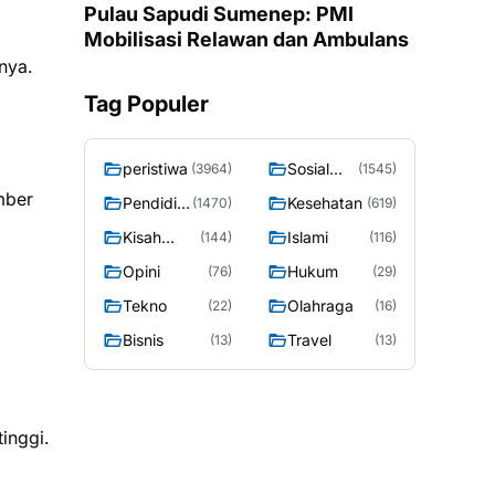
Pulau Sapudi Sumenep: PMI
Mobilisasi Relawan dan Ambulans
nya.
Tag Populer
peristiwa
Sosial
(3964)
(1545)
Budaya
mber
Pendidik
Kesehatan
(1470)
(619)
an
Kisah
Islami
(144)
(116)
Sosok
Opini
Hukum
(76)
(29)
Tekno
Olahraga
(22)
(16)
Bisnis
Travel
(13)
(13)
inggi.