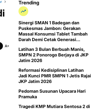
r
Sumatera
Sumbar
Trending
di
Sinergi SMAN 1 Badegan dan
Puskesmas Jambon: Gerakan
Massal Konsumsi Tablet Tambah
Darah Demi Cetak Generasi
Remaja Putri Ponorogo Bebas
Latihan 3 Bulan Berbuah Manis,
Anemia
SMPN 2 Ponorogo Berjaya di JKP
Jatim 2026
Reformasi Kedisiplinan Latihan
Jadi Kunci PMR SMPN 1 Jetis Rajai
JKP Jatim 2026
Pedoman Susunan Upacara Hari
Pramuka
Tragedi KMP Mutiara Sentosa 2 di