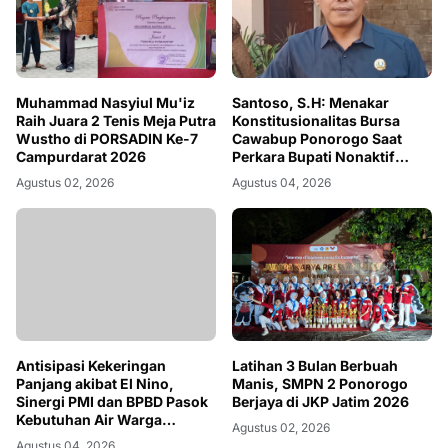
Muhammad Nasyiul Mu'iz
Santoso, S.H: Menakar
Raih Juara 2 Tenis Meja Putra
Konstitusionalitas Bursa
Wustho di PORSADIN Ke-7
Cawabup Ponorogo Saat
Campurdarat 2026
Perkara Bupati Nonaktif
Belum Inkrah
Agustus 02, 2026
Agustus 04, 2026
Antisipasi Kekeringan
Latihan 3 Bulan Berbuah
Panjang akibat El Nino,
Manis, SMPN 2 Ponorogo
Sinergi PMI dan BPBD Pasok
Berjaya di JKP Jatim 2026
Kebutuhan Air Warga
Agustus 02, 2026
Ponorogo
Agustus 04, 2026