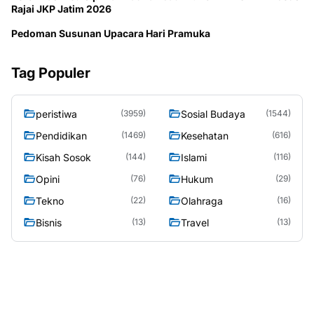
Rajai JKP Jatim 2026
Pedoman Susunan Upacara Hari Pramuka
Tag Populer
peristiwa
Sosial Budaya
(3959)
(1544)
Pendidikan
Kesehatan
(1469)
(616)
Kisah Sosok
Islami
(144)
(116)
Opini
Hukum
(76)
(29)
Tekno
Olahraga
(22)
(16)
Bisnis
Travel
(13)
(13)