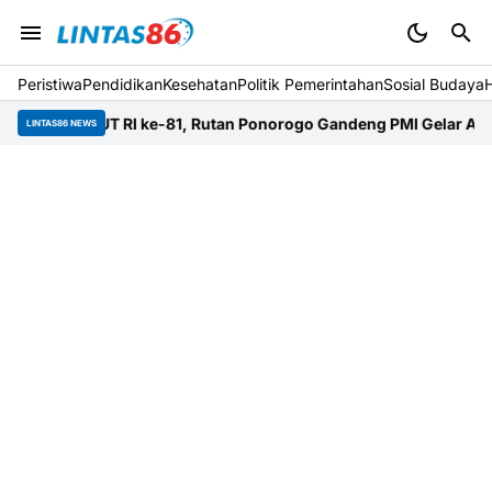
Peristiwa
Pendidikan
Kesehatan
Politik Pemerintahan
Sosial Budaya
ut HUT RI ke-81, Rutan Ponorogo Gandeng PMI Gelar Aksi Donor
LINTAS86 NEWS