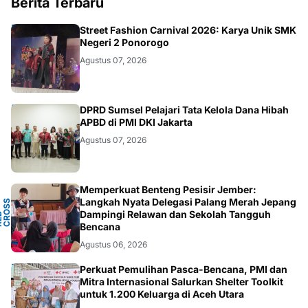
Berita Terbaru
JATIM
Street Fashion Carnival 2026: Karya Unik SMK
Negeri 2 Ponorogo
Agustus 07, 2026
ANEWS
DPRD Sumsel Pelajari Tata Kelola Dana Hibah
APBD di PMI DKI Jakarta
Agustus 07, 2026
Memperkuat Benteng Pesisir Jember:
Y
Langkah Nyata Delegasi Palang Merah Jepang
N
S
T
Dampingi Relawan dan Sekolah Tangguh
P
D
O
C
Bencana
Agustus 06, 2026
ACEH
Perkuat Pemulihan Pasca-Bencana, PMI dan
Mitra Internasional Salurkan Shelter Toolkit
untuk 1.200 Keluarga di Aceh Utara