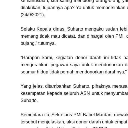
kemanusiaan, kita saling menolong orang-orang ya
dilakukan, tujuannya apa? Ya untuk membersihkan diri
(24/9/2021).
Selaku Kepala dinas, Suharto mengaku sudah lebih d
memang tidak mau dicatat, dan dihargai oleh PMI, 
bujang,” tuturnya.
“Harapan kami, kegiatan donor darah ini tidak ha
mengerahkan pegawai saya untuk mendonorkan dar
seumur hidup tidak pernah mendonorkan darahnya,” 
Yang jelas, ditambahkan Suharto, pihaknya merasa
kesempatan kepada seluruh ASN untuk menyumbangk
Suharto.
Sementara itu, Sekretaris PMI Babel Mardani mewak
tersebut menjelaskan, aksi donor darah untuk empa