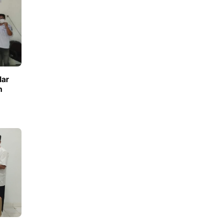
lar
n