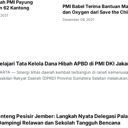
rah PMI Payung
PMI Babel Terima Bantuan Ma
n 62 Kantong
dan Oxygen dari Save the Chi
 2021
Desember 08, 2021
ajari Tata Kelola Dana Hibah APBD di PMI DKI Jaka
TA — Sinergi lintas daerah kembali terbangun di ranah kemanusia
akilan Rakyat Daerah (DPRD) Provinsi Sumatera Selatan melakukan
tegis ke Markas PMI Provinsi DKI Jakarta di Gedung PMI Provinsi DK
t Raya No. 47, Jakarta
teng Pesisir Jember: Langkah Nyata Delegasi Pal
Dampingi Relawan dan Sekolah Tangguh Bencana