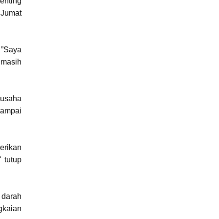
enting
o Jumat
 ”Saya
 masih
rusaha
sampai
erikan
 tutup
 darah
gkaian