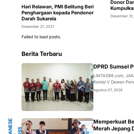
Donor Da
Hari Relawan, PMI Belitung Beri
Kumpulka
Penghargaan kepada Pendonor
Desember 31,
Darah Sukarela
Desember 27, 2021
Failed to load posts.
Berita Terbaru
ANEWS
DPRD Sumsel Pel
LINTAS86.com, JAKAR
Komisi V Dewan Perw
kunjungan kerja stra
Agustus 07, 2026
Jakarta, Jalan Krama
J
A
P
A
E
S
E
R
E
C
R
S
S
O
I
E
T
Memperkuat Ben
Y
Merah Jepang 