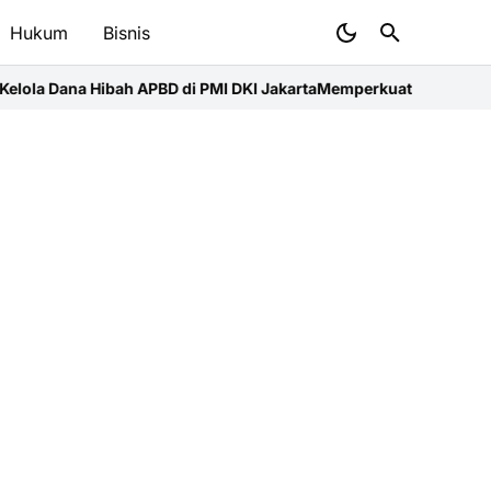
Hukum
Bisnis
D di PMI DKI Jakarta
Memperkuat Benteng Pesisir Jember: Langka