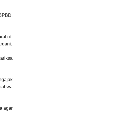
 BPBD,
rah di
rdani.
ariksa
ngajak
 bahwa
a agar