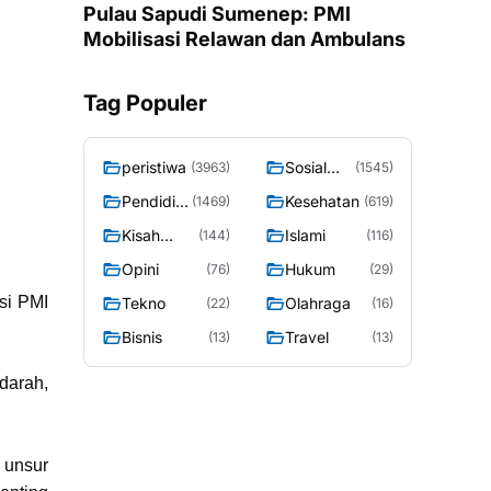
Pulau Sapudi Sumenep: PMI
Mobilisasi Relawan dan Ambulans
Tag Populer
peristiwa
Sosial
(3963)
(1545)
Budaya
Pendidik
Kesehatan
(1469)
(619)
an
Kisah
Islami
(144)
(116)
Sosok
Opini
Hukum
(76)
(29)
si PMI
Tekno
Olahraga
(22)
(16)
Bisnis
Travel
(13)
(13)
darah,
 unsur