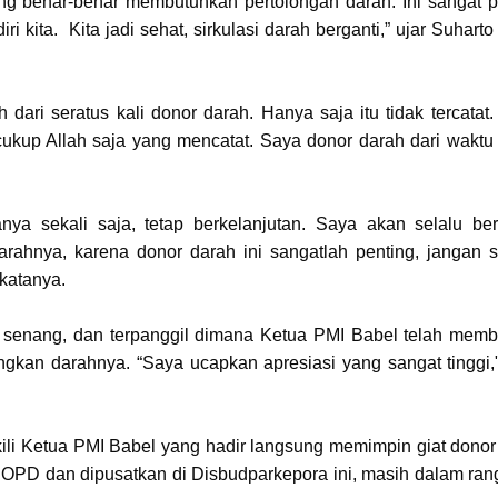
ng benar-benar membutuhkan pertolongan darah. Ini sangat p
 kita. Kita jadi sehat, sirkulasi darah berganti,” ujar Suhart
ari seratus kali donor darah. Hanya saja itu tidak tercatat.
cukup Allah saja yang mencatat. Saya donor darah dari waktu
nya sekali saja, tetap berkelanjutan. Saya akan selalu be
ahnya, karena donor darah ini sangatlah penting, jangan 
katanya.
 senang, dan terpanggil dimana Ketua PMI Babel telah memb
an darahnya. “Saya ucapkan apresiasi yang sangat tinggi,"
ili Ketua PMI Babel yang hadir langsung memimpin giat donor
t OPD dan dipusatkan di Disbudparkepora ini, masih dalam ran