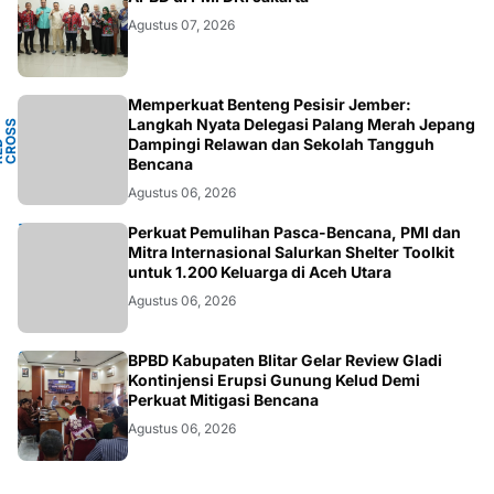
Agustus 07, 2026
Memperkuat Benteng Pesisir Jember:
Y
Langkah Nyata Delegasi Palang Merah Jepang
N
S
T
Dampingi Relawan dan Sekolah Tangguh
P
D
O
C
Bencana
Agustus 06, 2026
ACEH
Perkuat Pemulihan Pasca-Bencana, PMI dan
Mitra Internasional Salurkan Shelter Toolkit
untuk 1.200 Keluarga di Aceh Utara
Agustus 06, 2026
BLITAR
BPBD Kabupaten Blitar Gelar Review Gladi
Kontinjensi Erupsi Gunung Kelud Demi
Perkuat Mitigasi Bencana
Agustus 06, 2026