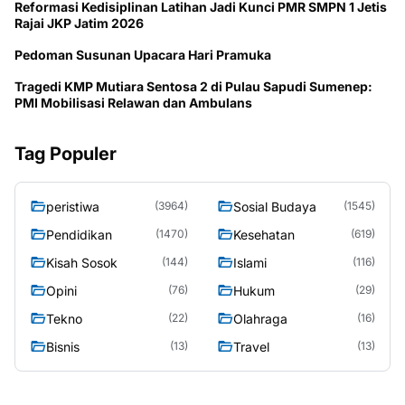
Reformasi Kedisiplinan Latihan Jadi Kunci PMR SMPN 1 Jetis
Rajai JKP Jatim 2026
Pedoman Susunan Upacara Hari Pramuka
Tragedi KMP Mutiara Sentosa 2 di Pulau Sapudi Sumenep:
PMI Mobilisasi Relawan dan Ambulans
Tag Populer
peristiwa
Sosial Budaya
(3964)
(1545)
Pendidikan
Kesehatan
(1470)
(619)
Kisah Sosok
Islami
(144)
(116)
Opini
Hukum
(76)
(29)
Tekno
Olahraga
(22)
(16)
Bisnis
Travel
(13)
(13)