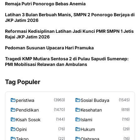
Remaja Putri Ponorogo Bebas Anemia
Latihan 3 Bulan Berbuah Manis, SMPN 2 Ponorogo Berjaya di
JKP Jatim 2026
Reformasi Kedisiplinan Latihan Jadi Kunci PMR SMPN 1 Jetis
Rajai JKP Jatim 2026
Pedoman Susunan Upacara Hari Pramuka
Tragedi KMP Mutiara Sentosa 2 di Pulau Sapudi Sumenep:
PMI Mobilisasi Relawan dan Ambulans
Tag Populer
peristiwa
Sosial Budaya
(3963)
(1545)
Pendidikan
Kesehatan
(1470)
(619)
Kisah Sosok
Islami
(144)
(116)
Opini
Hukum
(76)
(29)
Tekno
Olahraga
(22)
(16)