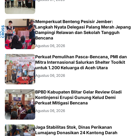
Memperkuat Benteng Pesisir Jember:
Y
Langkah Nyata Delegasi Palang Merah Jepang
N
S
T
Dampingi Relawan dan Sekolah Tangguh
P
D
O
C
Bencana
Agustus 06, 2026
ACEH
Perkuat Pemulihan Pasca-Bencana, PMI dan
Mitra Internasional Salurkan Shelter Toolkit
untuk 1.200 Keluarga di Aceh Utara
Agustus 06, 2026
BLITAR
BPBD Kabupaten Blitar Gelar Review Gladi
Kontinjensi Erupsi Gunung Kelud Demi
Perkuat Mitigasi Bencana
Agustus 06, 2026
JATIM
Jaga Stabilitas Stok, Dinas Perikanan
Lumajang Donasikan 24 Kantong Darah