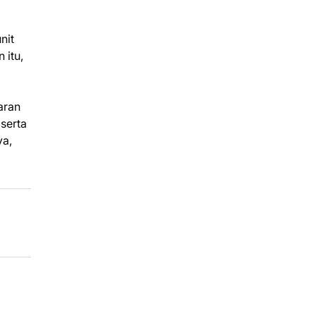
nit
 itu,
aran
serta
ya,