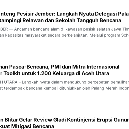
teng Pesisir Jember: Langkah Nyata Delegasi Pal
Dampingi Relawan dan Sekolah Tangguh Bencana
ER — Ancaman bencana alam di kawasan pesisir selatan Jawa Tim
 kapasitas masyarakat secara berkelanjutan. Melalui program Sch
ience (SCR), Palang Merah Indonesia (PMI) Kabupaten Jember
an Palang Merah Jepang atau Japan Re
han Pasca-Bencana, PMI dan Mitra Internasional
r Toolkit untuk 1.200 Keluarga di Aceh Utara
 UTARA – Langkah nyata dalam mendukung percepatan pemulihan 
at terdampak bencana kembali ditunjukkan oleh Palang Merah Indon
Cash and Voucher Assistance (CVA) PMI Kabupaten Aceh Utara, ban
upa shelter toolkit r
 Blitar Gelar Review Gladi Kontinjensi Erupsi Gunu
kuat Mitigasi Bencana