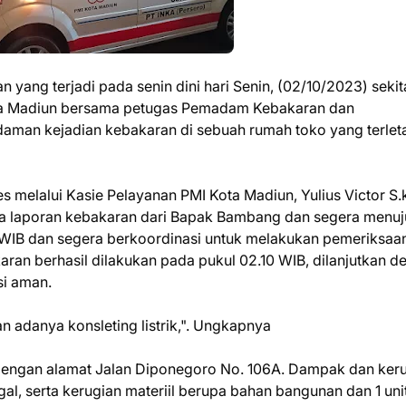
yang terjadi pada senin dini hari Senin, (02/10/2023) sekit
ota Madiun bersama petugas Pemadam Kebakaran dan
man kejadian kebakaran di sebuah rumah toko yang terleta
es melalui Kasie Pelayanan PMI Kota Madiun, Yulius Victor S
a laporan kebakaran dari Bapak Bambang dan segera menuj
.53 WIB dan segera berkoordinasi untuk melakukan pemeriksaa
n berhasil dilakukan pada pukul 02.10 WIB, dilanjutkan d
si aman.
 adanya konsleting listrik,". Ungkapnya
dengan alamat Jalan Diponegoro No. 106A. Dampak dan ker
ggal, serta kerugian materiil berupa bahan bangunan dan 1 uni