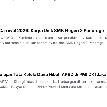
 pelepasan yang berlangsung khidmat dan penuh semangat ini dige
abupaten Ponorogo pada Ju
 Carnival 2026: Karya Unik SMK Negeri 2 Ponorogo
OROGO — Komitmen dalam memajukan pendidikan vokasi berbasis
tivitas terus dibuktikan secara nyata oleh SMK Negeri 2 Ponorogo.
an melalui partisipasi aktif para peserta didik dalam ajang bergengs
val, yang menjadi bagian dar
ajari Tata Kelola Dana Hibah APBD di PMI DKI Jaka
TA — Sinergi lintas daerah kembali terbangun di ranah kemanusia
akilan Rakyat Daerah (DPRD) Provinsi Sumatera Selatan melakukan
tegis ke Markas PMI Provinsi DKI Jakarta di Gedung PMI Provinsi DK
t Raya No. 47, Jakarta