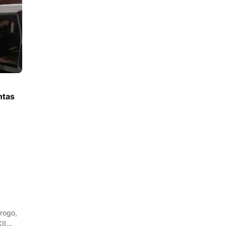
ntas
rogo,
II