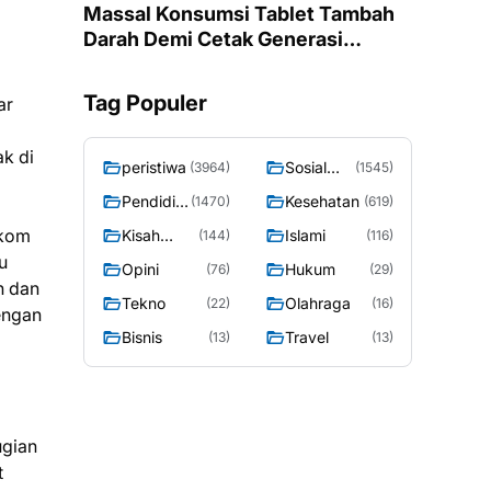
Massal Konsumsi Tablet Tambah
Darah Demi Cetak Generasi
Remaja Putri Ponorogo Bebas
Anemia
Tag Populer
ar
k di
peristiwa
Sosial
(3964)
(1545)
Budaya
Pendidik
Kesehatan
(1470)
(619)
an
.kom
Kisah
Islami
(144)
(116)
Sosok
u
Opini
Hukum
(76)
(29)
n dan
Tekno
Olahraga
(22)
(16)
engan
Bisnis
Travel
(13)
(13)
ugian
t