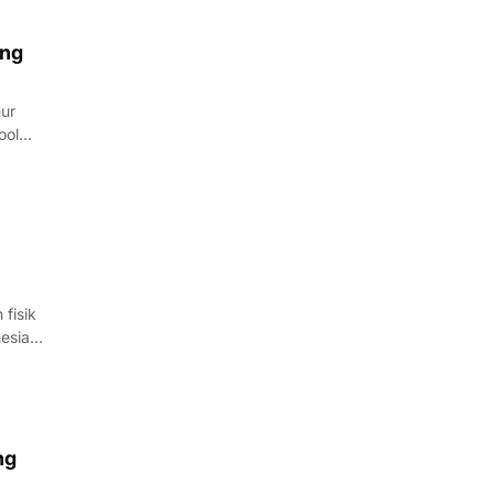
ang
ur
ool
fisik
esia
tuan
ng