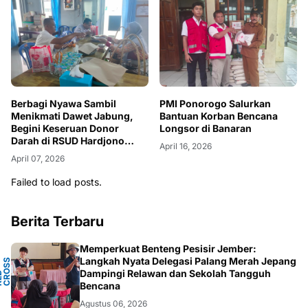
Berbagi Nyawa Sambil
PMI Ponorogo Salurkan
Menikmati Dawet Jabung,
Bantuan Korban Bencana
Begini Keseruan Donor
Longsor di Banaran
Darah di RSUD Hardjono
April 16, 2026
Ponorogo
April 07, 2026
Failed to load posts.
Berita Terbaru
Memperkuat Benteng Pesisir Jember:
Y
Langkah Nyata Delegasi Palang Merah Jepang
N
S
T
Dampingi Relawan dan Sekolah Tangguh
P
D
O
C
Bencana
Agustus 06, 2026