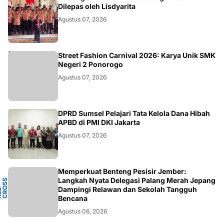
JATIM
Dilepas oleh Lisdyarita
Agustus 07, 2026
JATIM
Street Fashion Carnival 2026: Karya Unik SMK
Negeri 2 Ponorogo
Agustus 07, 2026
ANEWS
DPRD Sumsel Pelajari Tata Kelola Dana Hibah
APBD di PMI DKI Jakarta
Agustus 07, 2026
Memperkuat Benteng Pesisir Jember:
Y
Langkah Nyata Delegasi Palang Merah Jepang
N
S
T
Dampingi Relawan dan Sekolah Tangguh
P
D
O
C
Bencana
Agustus 06, 2026