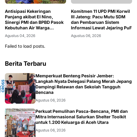
Antisipasi Kekeringan
Komitmen 11 UPD PMI Korwil
Panjang akibat El Nino,
III Jateng: Pacu Mutu SDM
Sinergi PMI dan BPBD Pasok
dan Pembaruan Sistem
Kebutuhan Air Warga
Informasi Lewat Jejaring PuF
Ponorogo
Agustus 04, 2026
Agustus 06, 2026
Failed to load posts.
Berita Terbaru
Memperkuat Benteng Pesisir Jember:
Y
Langkah Nyata Delegasi Palang Merah Jepang
N
S
T
Dampingi Relawan dan Sekolah Tangguh
P
D
O
C
Bencana
Agustus 06, 2026
ACEH
Perkuat Pemulihan Pasca-Bencana, PMI dan
Mitra Internasional Salurkan Shelter Toolkit
untuk 1.200 Keluarga di Aceh Utara
Agustus 06, 2026