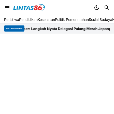
Peristiwa
Pendidikan
Kesehatan
Politik Pemerintahan
Sosial Budaya
mber: Langkah Nyata Delegasi Palang Merah Jepang Dampingi Re
LINTAS86 NEWS