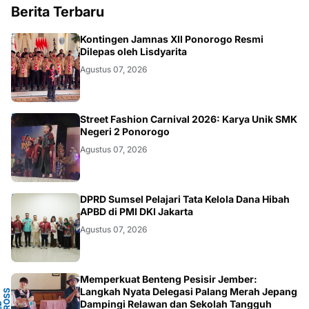
Berita Terbaru
JATIM
Kontingen Jamnas XII Ponorogo Resmi
Dilepas oleh Lisdyarita
Agustus 07, 2026
JATIM
Street Fashion Carnival 2026: Karya Unik SMK
Negeri 2 Ponorogo
Agustus 07, 2026
ANEWS
DPRD Sumsel Pelajari Tata Kelola Dana Hibah
APBD di PMI DKI Jakarta
Agustus 07, 2026
Memperkuat Benteng Pesisir Jember:
Y
Langkah Nyata Delegasi Palang Merah Jepang
N
S
T
Dampingi Relawan dan Sekolah Tangguh
P
D
O
C