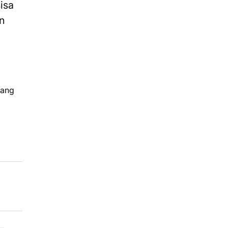
isa
an
yang