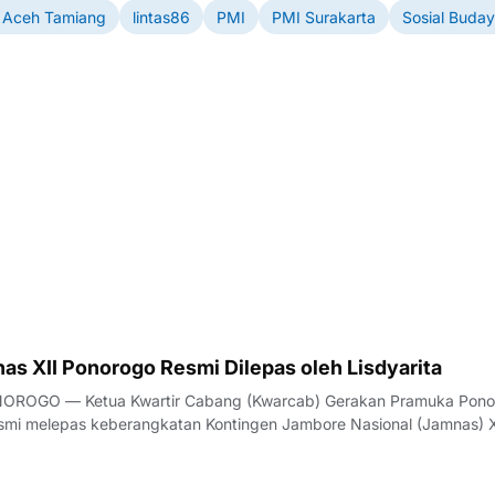
a Aceh Tamiang
lintas86
PMI
PMI Surakarta
Sosial Buda
as XII Ponorogo Resmi Dilepas oleh Lisdyarita
OROGO — Ketua Kwartir Cabang (Kwarcab) Gerakan Pramuka Pono
resmi melepas keberangkatan Kontingen Jambore Nasional (Jamnas) X
 pelepasan yang berlangsung khidmat dan penuh semangat ini dige
abupaten Ponorogo pada Ju