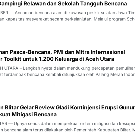
Dampingi Relawan dan Sekolah Tangguh Bencana
ER — Ancaman bencana alam di kawasan pesisir selatan Jawa Tim
 kapasitas masyarakat secara berkelanjutan. Melalui program Sch
ience (SCR), Palang Merah Indonesia (PMI) Kabupaten Jember
an Palang Merah Jepang atau Japan Re
han Pasca-Bencana, PMI dan Mitra Internasional
r Toolkit untuk 1.200 Keluarga di Aceh Utara
 UTARA – Langkah nyata dalam mendukung percepatan pemulihan 
at terdampak bencana kembali ditunjukkan oleh Palang Merah Indon
Cash and Voucher Assistance (CVA) PMI Kabupaten Aceh Utara, ban
upa shelter toolkit r
 Blitar Gelar Review Gladi Kontinjensi Erupsi Gunu
kuat Mitigasi Bencana
AR — Upaya serius dalam memperkuat sistem mitigasi dan kesiaps
bencana alam terus dilakukan oleh Pemerintah Kabupaten Blitar. M