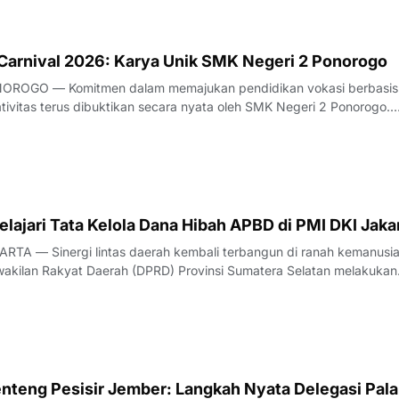
 Carnival 2026: Karya Unik SMK Negeri 2 Ponorogo
OROGO — Komitmen dalam memajukan pendidikan vokasi berbasis
tivitas terus dibuktikan secara nyata oleh SMK Negeri 2 Ponorogo.
an melalui partisipasi aktif para peserta didik dalam ajang bergengs
val, yang menjadi bagian dar
ajari Tata Kelola Dana Hibah APBD di PMI DKI Jaka
TA — Sinergi lintas daerah kembali terbangun di ranah kemanusia
akilan Rakyat Daerah (DPRD) Provinsi Sumatera Selatan melakukan
tegis ke Markas PMI Provinsi DKI Jakarta di Gedung PMI Provinsi DK
t Raya No. 47, Jakarta
teng Pesisir Jember: Langkah Nyata Delegasi Pal