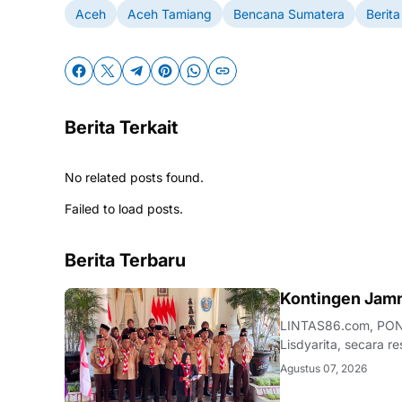
Aceh
Aceh Tamiang
Bencana Sumatera
Berit
Berita Terkait
No related posts found.
Failed to load posts.
Berita Terbaru
JATIM
Kontingen Jamn
LINTAS86.com, PON
Lisdyarita, secara 
Tahun 2026. Upacara
Agustus 07, 2026
halaman pendopo K