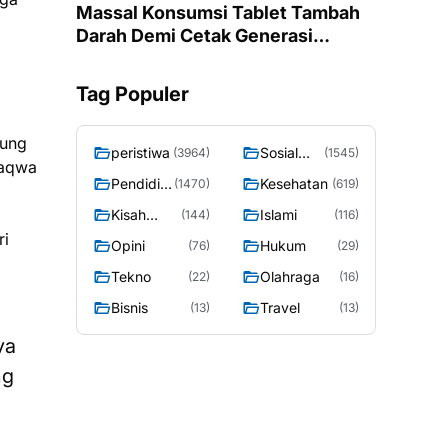
Massal Konsumsi Tablet Tambah
Darah Demi Cetak Generasi
Remaja Putri Ponorogo Bebas
Anemia
Tag Populer
sung
peristiwa
Sosial
(3964)
(1545)
Taqwa
Budaya
Pendidik
Kesehatan
(1470)
(619)
an
Kisah
Islami
(144)
(116)
Sosok
ri
Opini
Hukum
(76)
(29)
Tekno
Olahraga
(22)
(16)
Bisnis
Travel
(13)
(13)
ya
ng