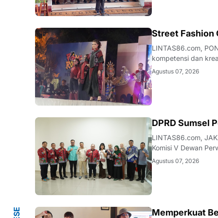
JATIM
Street Fashion
LINTAS86.com, PON
kompetensi dan krea
Langkah ini diwujudk
Agustus 07, 2026
Street Fashion Carni
ANEWS
DPRD Sumsel Pel
LINTAS86.com, JAKAR
Komisi V Dewan Perw
kunjungan kerja stra
Agustus 07, 2026
Jakarta, Jalan Krama
Memperkuat Ben