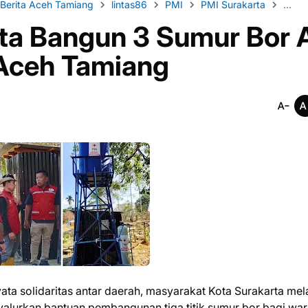
Berita Aceh Tamiang
lintas86
PMI
PMI Surakarta
Sosia
ta Bangun 3 Sumur Bor A
 Aceh Tamiang
ta solidaritas antar daerah, masyarakat Kota Surakarta mela
yalurkan bantuan pembangunan tiga titik sumur bor bagi wa