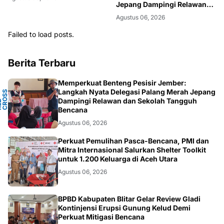
Jepang Dampingi Relawan
dan Sekolah Tangguh
Agustus 06, 2026
Bencana
Failed to load posts.
Berita Terbaru
Memperkuat Benteng Pesisir Jember:
Y
Langkah Nyata Delegasi Palang Merah Jepang
N
S
T
Dampingi Relawan dan Sekolah Tangguh
P
D
O
C
Bencana
Agustus 06, 2026
ACEH
Perkuat Pemulihan Pasca-Bencana, PMI dan
Mitra Internasional Salurkan Shelter Toolkit
untuk 1.200 Keluarga di Aceh Utara
Agustus 06, 2026
BLITAR
BPBD Kabupaten Blitar Gelar Review Gladi
Kontinjensi Erupsi Gunung Kelud Demi
Perkuat Mitigasi Bencana