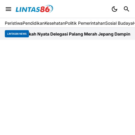
Peristiwa
Pendidikan
Kesehatan
Politik Pemerintahan
Sosial Budaya
gkah Nyata Delegasi Palang Merah Jepang Dampingi Relawan da
LINTAS86 NEWS