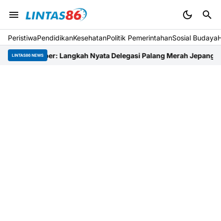
Peristiwa
Pendidikan
Kesehatan
Politik Pemerintahan
Sosial Budaya
mber: Langkah Nyata Delegasi Palang Merah Jepang Dampingi R
LINTAS86 NEWS