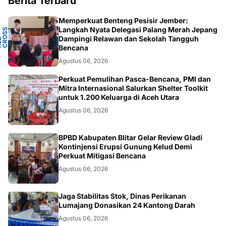
Berita Terbaru
Memperkuat Benteng Pesisir Jember:
Y
Langkah Nyata Delegasi Palang Merah Jepang
N
S
T
Dampingi Relawan dan Sekolah Tangguh
P
D
O
C
Bencana
Agustus 06, 2026
ACEH
Perkuat Pemulihan Pasca-Bencana, PMI dan
Mitra Internasional Salurkan Shelter Toolkit
untuk 1.200 Keluarga di Aceh Utara
Agustus 06, 2026
BLITAR
BPBD Kabupaten Blitar Gelar Review Gladi
Kontinjensi Erupsi Gunung Kelud Demi
Perkuat Mitigasi Bencana
Agustus 06, 2026
JATIM
Jaga Stabilitas Stok, Dinas Perikanan
Lumajang Donasikan 24 Kantong Darah
Agustus 06, 2026