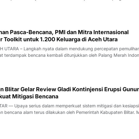
ience (SCR), Palang Merah Indonesia (PMI) Kabupaten Jember
an Palang Merah Jepang atau Japan Re
han Pasca-Bencana, PMI dan Mitra Internasional
r Toolkit untuk 1.200 Keluarga di Aceh Utara
 UTARA – Langkah nyata dalam mendukung percepatan pemulihan 
at terdampak bencana kembali ditunjukkan oleh Palang Merah Indon
Cash and Voucher Assistance (CVA) PMI Kabupaten Aceh Utara, ban
upa shelter toolkit r
 Blitar Gelar Review Gladi Kontinjensi Erupsi Gunu
kuat Mitigasi Bencana
AR — Upaya serius dalam memperkuat sistem mitigasi dan kesiaps
bencana alam terus dilakukan oleh Pemerintah Kabupaten Blitar. M
n Bencana Daerah (BPBD) Kabupaten Blitar, sebuah forum strategi
dinasi Review Pelak