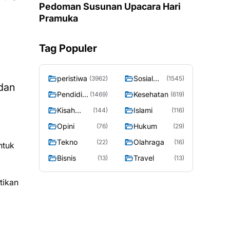
Pedoman Susunan Upacara Hari
Pramuka
Tag Populer
peristiwa
Sosial
(3962)
(1545)
 dan
Budaya
Pendidik
Kesehatan
(1469)
(619)
an
Kisah
Islami
(144)
(116)
Sosok
Opini
Hukum
(76)
(29)
Tekno
Olahraga
(22)
(16)
ntuk
Bisnis
Travel
(13)
(13)
tikan