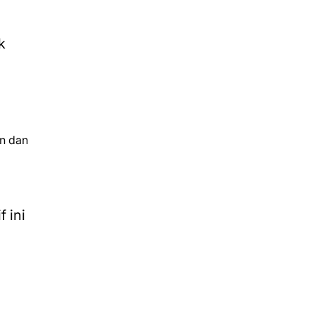
k
an dan
 ini