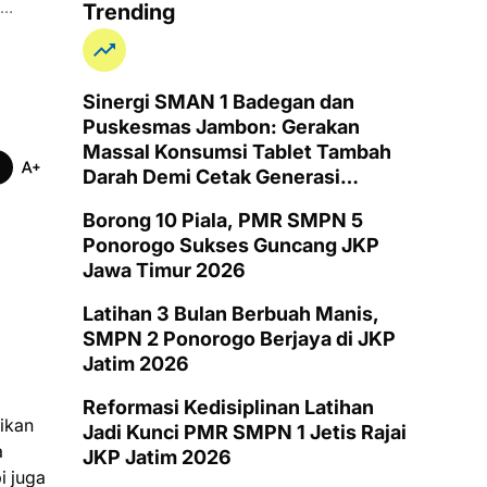
Ponorogo
SMKN 2 Ponorogo
Trending
Sinergi SMAN 1 Badegan dan
Puskesmas Jambon: Gerakan
Massal Konsumsi Tablet Tambah
Darah Demi Cetak Generasi
Remaja Putri Ponorogo Bebas
Borong 10 Piala, PMR SMPN 5
Anemia
Ponorogo Sukses Guncang JKP
Jawa Timur 2026
Latihan 3 Bulan Berbuah Manis,
SMPN 2 Ponorogo Berjaya di JKP
Jatim 2026
Reformasi Kedisiplinan Latihan
ikan
Jadi Kunci PMR SMPN 1 Jetis Rajai
a
JKP Jatim 2026
i juga