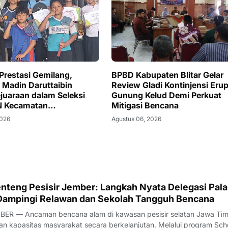
Prestasi Gemilang,
BPBD Kabupaten Blitar Gelar
 Madin Daruttaibin
Review Gladi Kontinjensi Erup
juaraan dalam Seleksi
Gunung Kelud Demi Perkuat
 Kecamatan
Mitigasi Bencana
rat 2026
2026
Agustus 06, 2026
teng Pesisir Jember: Langkah Nyata Delegasi Pal
Dampingi Relawan dan Sekolah Tangguh Bencana
ER — Ancaman bencana alam di kawasan pesisir selatan Jawa Tim
 kapasitas masyarakat secara berkelanjutan. Melalui program Sch