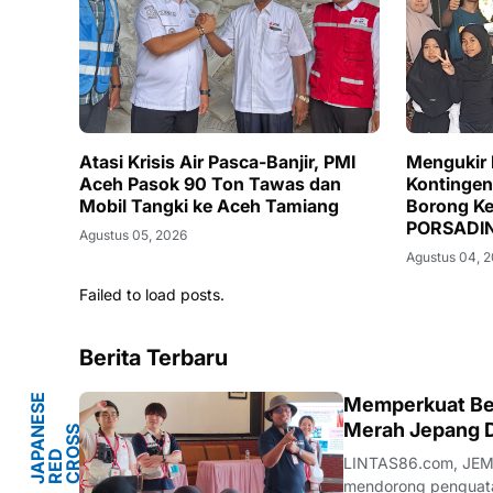
Atasi Krisis Air Pasca-Banjir, PMI
Mengukir 
Aceh Pasok 90 Ton Tawas dan
Kontingen
Mobil Tangki ke Aceh Tamiang
Borong Ke
PORSADIN
Agustus 05, 2026
Campurda
Agustus 04, 
Failed to load posts.
Berita Terbaru
J
A
P
A
E
S
E
R
E
C
R
S
S
O
I
E
T
Memperkuat Ben
Y
Merah Jepang 
N
S
D
O
C
LINTAS86.com, JEMB
mendorong penguatan