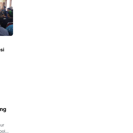
si
ang
ur
ool