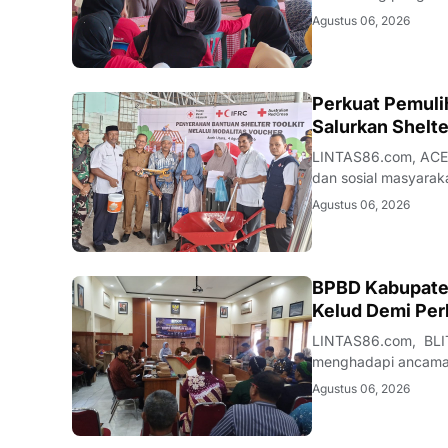
and Community Resil
Agustus 06, 2026
berkolaborasi deng
ACEH
Perkuat Pemuli
Salurkan Shelte
LINTAS86.com, ACEH
dan sosial masyarak
(PMI). Melalui Tim 
Agustus 06, 2026
penunjang hunian ber
BLITAR
BPBD Kabupaten
Kelud Demi Per
LINTAS86.com, BLIT
menghadapi ancaman 
Badan Penanggulanga
Agustus 06, 2026
bertajuk Rapat Koor