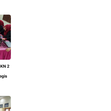
MKN 2
egis