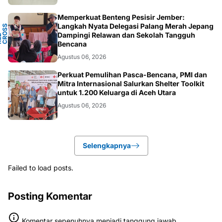
Memperkuat Benteng Pesisir Jember:
Y
Langkah Nyata Delegasi Palang Merah Jepang
N
S
T
Dampingi Relawan dan Sekolah Tangguh
P
D
O
C
Bencana
Agustus 06, 2026
ACEH
Perkuat Pemulihan Pasca-Bencana, PMI dan
Mitra Internasional Salurkan Shelter Toolkit
untuk 1.200 Keluarga di Aceh Utara
Agustus 06, 2026
Selengkapnya
Failed to load posts.
Posting Komentar
Komentar sepenuhnya menjadi tanggung jawab