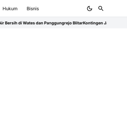
Hukum
Bisnis
es dan Panggungrejo Blitar
Kontingen Jamnas XII Ponorogo Resmi D