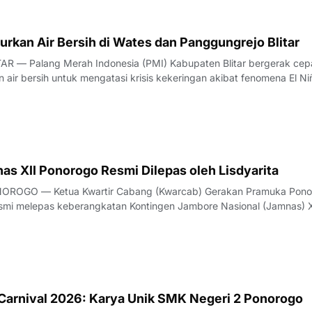
lurkan Air Bersih di Wates dan Panggungrejo Blitar
AR — Palang Merah Indonesia (PMI) Kabupaten Blitar bergerak cep
air bersih untuk mengatasi krisis kekeringan akibat fenomena El Ni
litar [7/8, 8/8]. Dalam operasi kemanusiaan yang berlangsung sela
 tim posko PM
as XII Ponorogo Resmi Dilepas oleh Lisdyarita
OROGO — Ketua Kwartir Cabang (Kwarcab) Gerakan Pramuka Pono
resmi melepas keberangkatan Kontingen Jambore Nasional (Jamnas) X
 pelepasan yang berlangsung khidmat dan penuh semangat ini dige
abupaten Ponorogo pada Ju
 Carnival 2026: Karya Unik SMK Negeri 2 Ponorogo