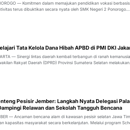
OROGO — Komitmen dalam memajukan pendidikan vokasi berbasis
tivitas terus dibuktikan secara nyata oleh SMK Negeri 2 Ponorogo.
an melalui partisipasi aktif para peserta didik dalam ajang bergengs
val, yang menjadi bagian dar
ajari Tata Kelola Dana Hibah APBD di PMI DKI Jaka
TA — Sinergi lintas daerah kembali terbangun di ranah kemanusia
akilan Rakyat Daerah (DPRD) Provinsi Sumatera Selatan melakukan
tegis ke Markas PMI Provinsi DKI Jakarta di Gedung PMI Provinsi DK
t Raya No. 47, Jakarta
teng Pesisir Jember: Langkah Nyata Delegasi Pal
Dampingi Relawan dan Sekolah Tangguh Bencana
ER — Ancaman bencana alam di kawasan pesisir selatan Jawa Tim
 kapasitas masyarakat secara berkelanjutan. Melalui program Sch
ience (SCR), Palang Merah Indonesia (PMI) Kabupaten Jember