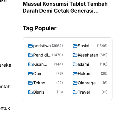
aksi
Massal Konsumsi Tablet Tambah
Darah Demi Cetak Generasi
Remaja Putri Ponorogo Bebas
Anemia
Tag Populer
peristiwa
Sosial
(3964)
(1546)
Budaya
Pendidik
Kesehatan
(1470)
(619)
an
Kisah
Islami
(144)
(116)
ereka
Sosok
Opini
Hukum
(76)
(29)
Tekno
Olahraga
(22)
(16)
intah
Bisnis
Travel
(13)
(13)
entuk