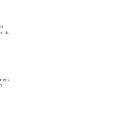
at
ño di
ma dua
rogo,
II
lar di