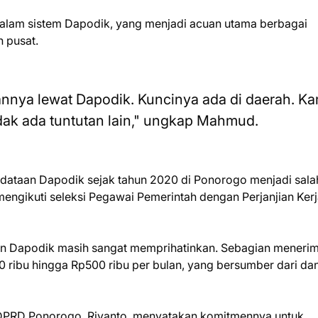
dalam sistem Dapodik, yang menjadi acuan utama berbagai
 pusat.
annya lewat Dapodik. Kuncinya ada di daerah. Ka
idak ada tuntutan lain," ungkap Mahmud.
ataan Dapodik sejak tahun 2020 di Ponorogo menjadi sala
engikuti seleksi Pegawai Pemerintah dengan Perjanjian Ker
non Dapodik masih sangat memprihatinkan. Sebagian meneri
250 ribu hingga Rp500 ribu per bulan, yang bersumber dari da
 DPRD Ponorogo, Riyanto, menyatakan komitmennya untuk