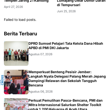
Tempeh Jaring 21 Kantong
Lumajang Gelar Donor Darah
di Tempursari
April 27, 2026
Juni 25, 2026
Failed to load posts.
Berita Terbaru
ANEWS
DPRD Sumsel Pelajari Tata Kelola Dana Hibah
APBD di PMI DKI Jakarta
Agustus 07, 2026
Memperkuat Benteng Pesisir Jember:
Y
Langkah Nyata Delegasi Palang Merah Jepang
N
S
T
Dampingi Relawan dan Sekolah Tangguh
P
D
O
C
Bencana
Agustus 06, 2026
ACEH
Perkuat Pemulihan Pasca-Bencana, PMI dan
Mitra Internasional Salurkan Shelter Toolkit
untuk 1.200 Keluarga di Aceh Utara