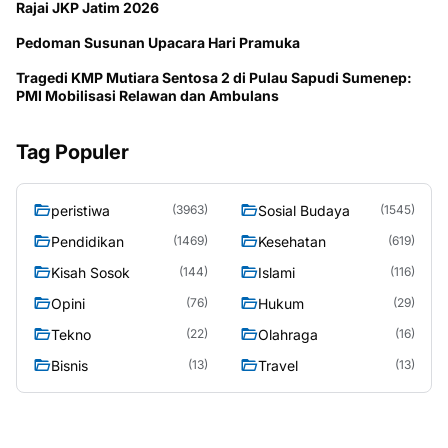
Rajai JKP Jatim 2026
Pedoman Susunan Upacara Hari Pramuka
Tragedi KMP Mutiara Sentosa 2 di Pulau Sapudi Sumenep:
PMI Mobilisasi Relawan dan Ambulans
Tag Populer
peristiwa
Sosial Budaya
(3963)
(1545)
Pendidikan
Kesehatan
(1469)
(619)
Kisah Sosok
Islami
(144)
(116)
Opini
Hukum
(76)
(29)
Tekno
Olahraga
(22)
(16)
Bisnis
Travel
(13)
(13)