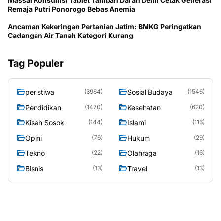
Massal Konsumsi Tablet Tambah Darah Demi Cetak Generasi
Remaja Putri Ponorogo Bebas Anemia
Ancaman Kekeringan Pertanian Jatim: BMKG Peringatkan
Cadangan Air Tanah Kategori Kurang
Tag Populer
peristiwa
Sosial Budaya
(3964)
(1546)
Pendidikan
Kesehatan
(1470)
(620)
Kisah Sosok
Islami
(144)
(116)
Opini
Hukum
(76)
(29)
Tekno
Olahraga
(22)
(16)
Bisnis
Travel
(13)
(13)