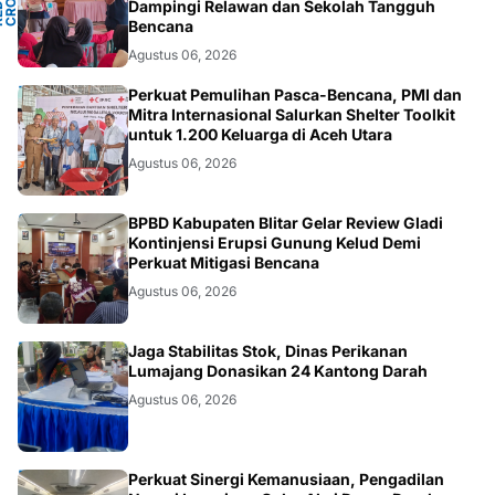
N
S
T
Dampingi Relawan dan Sekolah Tangguh
P
D
O
C
Bencana
Agustus 06, 2026
ACEH
Perkuat Pemulihan Pasca-Bencana, PMI dan
Mitra Internasional Salurkan Shelter Toolkit
untuk 1.200 Keluarga di Aceh Utara
Agustus 06, 2026
BLITAR
BPBD Kabupaten Blitar Gelar Review Gladi
Kontinjensi Erupsi Gunung Kelud Demi
Perkuat Mitigasi Bencana
Agustus 06, 2026
JATIM
Jaga Stabilitas Stok, Dinas Perikanan
Lumajang Donasikan 24 Kantong Darah
Agustus 06, 2026
JATIM
Perkuat Sinergi Kemanusiaan, Pengadilan