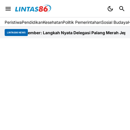
Peristiwa
Pendidikan
Kesehatan
Politik Pemerintahan
Sosial Budaya
ir Jember: Langkah Nyata Delegasi Palang Merah Jepang Dampin
LINTAS86 NEWS