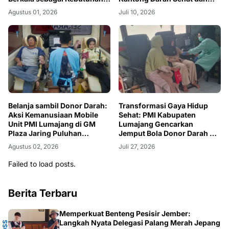
Biologis dan Gaya Hidup
Perketat Skrining Klinis
Agustus 01, 2026
Juli 10, 2026
Sehat Masyarakat Jatirejo
Kunir
Belanja sambil Donor Darah:
Transformasi Gaya Hidup
Aksi Kemanusiaan Mobile
Sehat: PMI Kabupaten
Unit PMI Lumajang di GM
Lumajang Gencarkan
Plaza Jaring Puluhan
Jemput Bola Donor Darah di
Relawan
Masjid Ar-Rahmah Pasirian
Agustus 02, 2026
Juli 27, 2026
Failed to load posts.
Berita Terbaru
Memperkuat Benteng Pesisir Jember:
Y
Langkah Nyata Delegasi Palang Merah Jepang