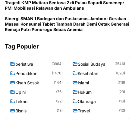
Tragedi KMP Mutiara Sentosa 2 di Pulau Sapudi Sumenep:
PMI Mobilisasi Relawan dan Ambulans
Sinergi SMAN 1 Badegan dan Puskesmas Jambon: Gerakan
Massal Konsumsi Tablet Tambah Darah Demi Cetak Generasi
Remaja Putri Ponorogo Bebas Anemia
Tag Populer
peristiwa
Sosial Budaya
(3964)
(1546)
Pendidikan
Kesehatan
(1470)
(620)
Kisah Sosok
Islami
(144)
(116)
Opini
Hukum
(76)
(29)
Tekno
Olahraga
(22)
(16)
Bisnis
Travel
(13)
(13)