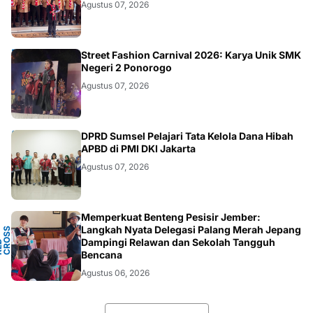
Agustus 07, 2026
JATIM
Street Fashion Carnival 2026: Karya Unik SMK
Negeri 2 Ponorogo
Agustus 07, 2026
ANEWS
DPRD Sumsel Pelajari Tata Kelola Dana Hibah
APBD di PMI DKI Jakarta
Agustus 07, 2026
Memperkuat Benteng Pesisir Jember:
Y
Langkah Nyata Delegasi Palang Merah Jepang
N
S
T
Dampingi Relawan dan Sekolah Tangguh
P
D
O
C
Bencana
Agustus 06, 2026