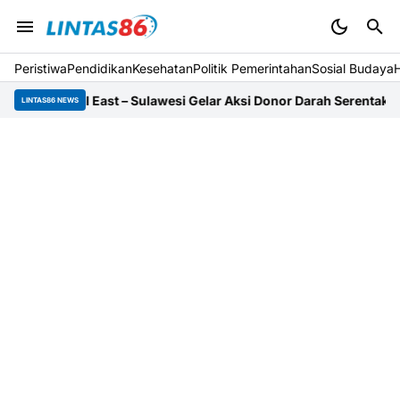
Peristiwa
Pendidikan
Kesehatan
Politik Pemerintahan
Sosial Budaya
nal East – Sulawesi Gelar Aksi Donor Darah Serentak
PMI Salurkan
LINTAS86 NEWS