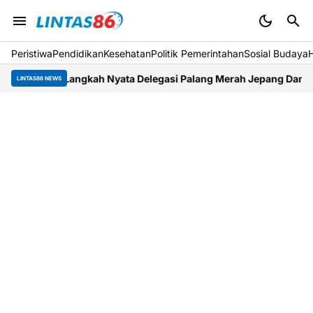
Peristiwa
Pendidikan
Kesehatan
Politik Pemerintahan
Sosial Budaya
: Langkah Nyata Delegasi Palang Merah Jepang Dampingi Relawa
LINTAS86 NEWS