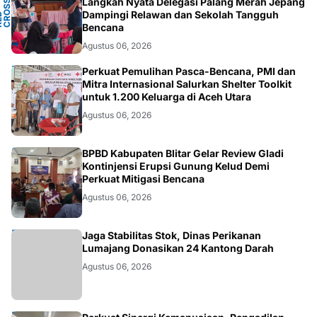
Y
Langkah Nyata Delegasi Palang Merah Jepang
N
S
T
Dampingi Relawan dan Sekolah Tangguh
P
D
O
C
Bencana
Agustus 06, 2026
ACEH
Perkuat Pemulihan Pasca-Bencana, PMI dan
Mitra Internasional Salurkan Shelter Toolkit
untuk 1.200 Keluarga di Aceh Utara
Agustus 06, 2026
BLITAR
BPBD Kabupaten Blitar Gelar Review Gladi
Kontinjensi Erupsi Gunung Kelud Demi
Perkuat Mitigasi Bencana
Agustus 06, 2026
JATIM
Jaga Stabilitas Stok, Dinas Perikanan
Lumajang Donasikan 24 Kantong Darah
Agustus 06, 2026