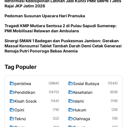
Reformasi Kedisiplinan Latihan Jadi Kunci PMR SMPN 1 Jetis
Rajai JKP Jatim 2026
Pedoman Susunan Upacara Hari Pramuka
Tragedi KMP Mutiara Sentosa 2 di Pulau Sapudi Sumenep:
PMI Mobilisasi Relawan dan Ambulans
Sinergi SMAN 1 Badegan dan Puskesmas Jambon: Gerakan
Massal Konsumsi Tablet Tambah Darah Demi Cetak Generasi
Remaja Putri Ponorogo Bebas Anemia
Tag Populer
peristiwa
Sosial Budaya
(3964)
(1545)
Pendidikan
Kesehatan
(1470)
(619)
Kisah Sosok
Islami
(144)
(116)
Opini
Hukum
(76)
(29)
Tekno
Olahraga
(22)
(16)