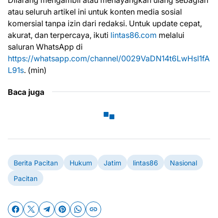
Dilarang mengambil atau menayangkan ulang sebagian
atau seluruh artikel ini untuk konten media sosial
komersial tanpa izin dari redaksi. Untuk update cepat,
akurat, dan terpercaya, ikuti
lintas86.com
melalui
saluran WhatsApp di
https://whatsapp.com/channel/0029VaDN14t6LwHsI1fA
L91s
. (min)
Baca juga
Berita Pacitan
Hukum
Jatim
lintas86
Nasional
Pacitan