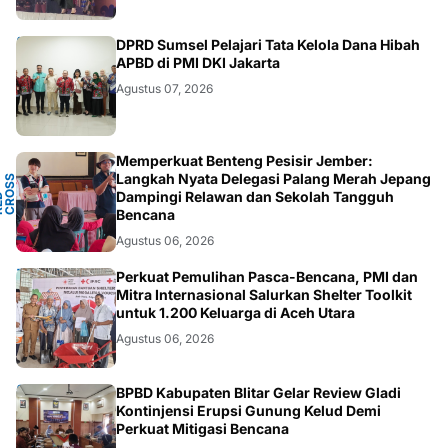
ANEWS
DPRD Sumsel Pelajari Tata Kelola Dana Hibah
APBD di PMI DKI Jakarta
Agustus 07, 2026
Memperkuat Benteng Pesisir Jember:
Y
Langkah Nyata Delegasi Palang Merah Jepang
N
S
T
Dampingi Relawan dan Sekolah Tangguh
P
D
O
C
Bencana
Agustus 06, 2026
ACEH
Perkuat Pemulihan Pasca-Bencana, PMI dan
Mitra Internasional Salurkan Shelter Toolkit
untuk 1.200 Keluarga di Aceh Utara
Agustus 06, 2026
BLITAR
BPBD Kabupaten Blitar Gelar Review Gladi
Kontinjensi Erupsi Gunung Kelud Demi
Perkuat Mitigasi Bencana