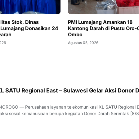
litas Stok, Dinas
PMI Lumajang Amankan 18
 Lumajang Donasikan 24
Kantong Darah di Pustu Oro-
Darah
Ombo
2026
Agustus 05, 2026
L SATU Regional East – Sulawesi Gelar Aksi Donor 
ROGO — Perusahaan layanan telekomunikasi XL SATU Regional E
aksi sosial kemanusiaan berupa kegiatan Donor Darah Serentak [8/8
g misi kemanusiaan ini berpusat di Gedung Unit Donor Darah (UDD
 pada Sabtu, 8 Agustus