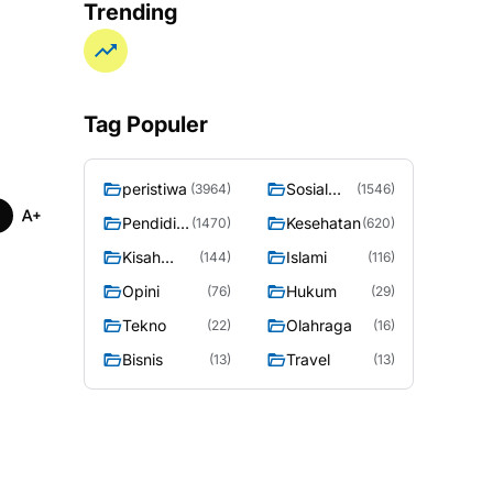
RI Ponorogo
Trending
Tag Populer
peristiwa
Sosial
(3964)
(1546)
Budaya
Pendidik
Kesehatan
(1470)
(620)
an
Kisah
Islami
(144)
(116)
Sosok
Opini
Hukum
(76)
(29)
Tekno
Olahraga
(22)
(16)
Bisnis
Travel
(13)
(13)