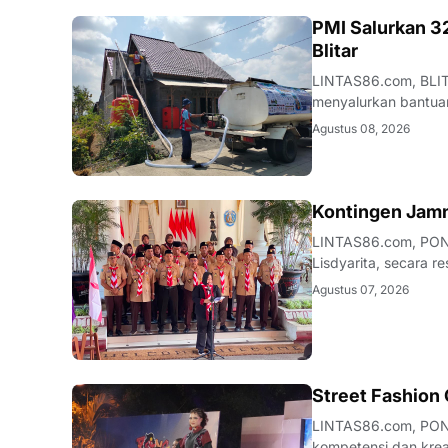
BLITAR
PMI Salurkan 32
Blitar
LINTAS86.com, BLIT
menyalurkan bantuan
akibat dampak fenom
Agustus 08, 2026
operasional Posko PM
JATIM
Kontingen Jamn
LINTAS86.com, PON
Lisdyarita, secara 
Tahun 2026. Upacara
Agustus 07, 2026
halaman pendopo K
JATIM
Street Fashion
LINTAS86.com, PON
kompetensi dan krea