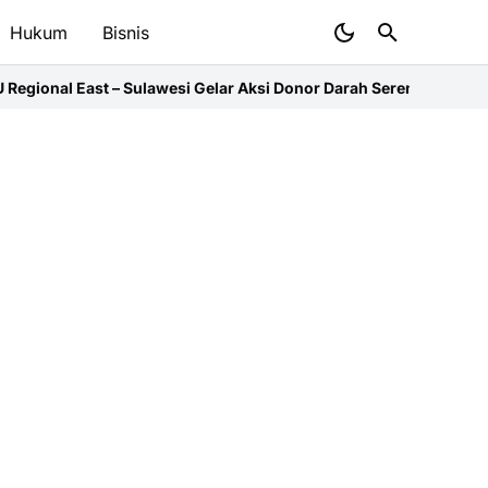
Hukum
Bisnis
lawesi Gelar Aksi Donor Darah Serentak
PMI Salurkan 32.000 Liter 