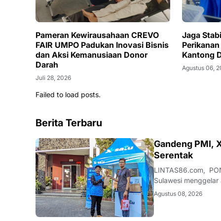
Pameran Kewirausahaan CREVO
Jaga Stabi
FAIR UMPO Padukan Inovasi Bisnis
Perikanan
dan Aksi Kemanusiaan Donor
Kantong 
Darah
Agustus 06, 
Juli 28, 2026
Failed to load posts.
Berita Terbaru
JATIM
Gandeng PMI, X
Serentak
LINTAS86.com, PONO
Sulawesi menggelar 
Acara yang mengusun
Agustus 08, 2026
Kabupaten Ponorogo