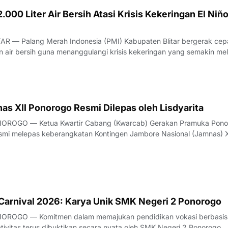
.000 Liter Air Bersih Atasi Krisis Kekeringan El Niño
AR — Palang Merah Indonesia (PMI) Kabupaten Blitar bergerak cep
 air bersih guna menanggulangi krisis kekeringan yang semakin me
ena El Niño di wilayah Kabupaten Blitar, Jawa Timur. Berdasarkan 
I Kabupaten Blitar,
as XII Ponorogo Resmi Dilepas oleh Lisdyarita
OROGO — Ketua Kwartir Cabang (Kwarcab) Gerakan Pramuka Pono
resmi melepas keberangkatan Kontingen Jambore Nasional (Jamnas) X
 pelepasan yang berlangsung khidmat dan penuh semangat ini dige
abupaten Ponorogo pada Ju
 Carnival 2026: Karya Unik SMK Negeri 2 Ponorogo
OROGO — Komitmen dalam memajukan pendidikan vokasi berbasis
tivitas terus dibuktikan secara nyata oleh SMK Negeri 2 Ponorogo.