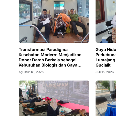
Transformasi Paradigma
Gaya Hidu
Kesehatan Modern: Menjadikan
Perkebuna
Donor Darah Berkala sebagai
Lumajang
Kebutuhan Biologis dan Gaya
Gucialit
Hidup Sehat Masyarakat Jatirejo
Agustus 01, 2026
Juli 15, 2026
Kunir