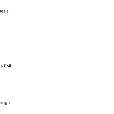
nesia
da PMI
norogo