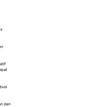
ni
en
tif
apat
busi
an dan