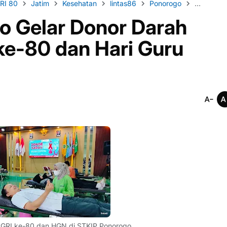
RI 80
Jatim
Kesehatan
lintas86
Ponorogo
STKIP PG
o Gelar Donor Darah
ke-80 dan Hari Guru
GRI ke-80 dan HGN di STKIP Ponorogo