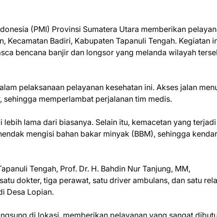
donesia (PMI) Provinsi Sumatera Utara memberikan pelaya
, Kecamatan Badiri, Kabupaten Tapanuli Tengah. Kegiatan in
sca bencana banjir dan longsor yang melanda wilayah terse
alam pelaksanaan pelayanan kesehatan ini. Akses jalan men
, sehingga memperlambat perjalanan tim medis.
lebih lama dari biasanya. Selain itu, kemacetan yang terjadi
 hendak mengisi bahan bakar minyak (BBM), sehingga kenda
apanuli Tengah, Prof. Dr. H. Bahdin Nur Tanjung, MM,
u dokter, tiga perawat, satu driver ambulans, dan satu re
di Desa Lopian.
ngsung di lokasi, memberikan pelayanan yang sangat dibut