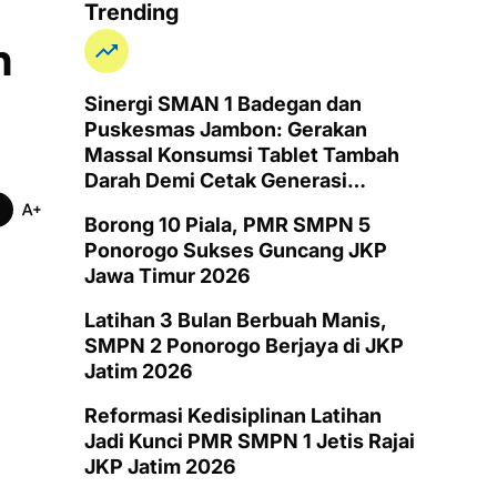
sional
peristiwa
PMI
PMI Sumut
PMI Tapanuli Tengah
Trending
n
Sinergi SMAN 1 Badegan dan
Puskesmas Jambon: Gerakan
Massal Konsumsi Tablet Tambah
Darah Demi Cetak Generasi
Remaja Putri Ponorogo Bebas
Borong 10 Piala, PMR SMPN 5
Anemia
Ponorogo Sukses Guncang JKP
Jawa Timur 2026
Latihan 3 Bulan Berbuah Manis,
SMPN 2 Ponorogo Berjaya di JKP
Jatim 2026
Reformasi Kedisiplinan Latihan
Jadi Kunci PMR SMPN 1 Jetis Rajai
JKP Jatim 2026