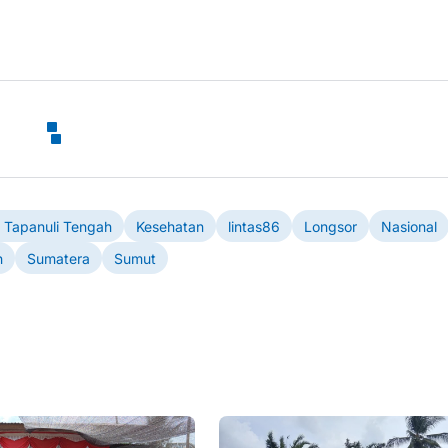
a Tapanuli Tengah
Kesehatan
lintas86
Longsor
Nasional
h
Sumatera
Sumut