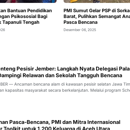
kan Bantuan Pendidikan
PMI Sumut Gelar PSP di Sork
gan Psikososial Bagi
Barat, Pulihkan Semangat An
 Tapanuli Tengah
Pasca Bencana
026
Desember 06, 2025
teng Pesisir Jember: Langkah Nyata Delegasi Pal
Dampingi Relawan dan Sekolah Tangguh Bencana
ER — Ancaman bencana alam di kawasan pesisir selatan Jawa Tim
 kapasitas masyarakat secara berkelanjutan. Melalui program Sch
ience (SCR), Palang Merah Indonesia (PMI) Kabupaten Jember
an Palang Merah Jepang atau Japan Re
han Pasca-Bencana, PMI dan Mitra Internasional
r Toolkit untuk 1.200 Keluarga di Aceh Utara