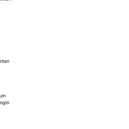
entan
lum
ngin