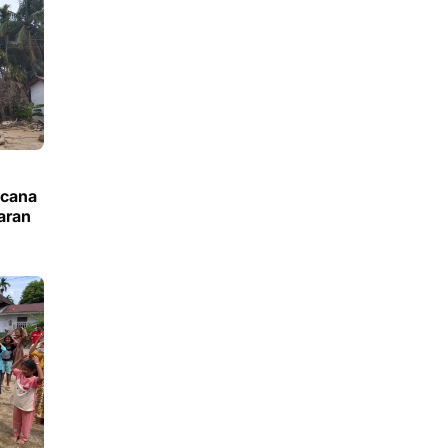
ncana
aran