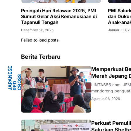
Peringati Hari Relawan 2025, PMI
PMI Salur
Sumut Gelar Aksi Kemanusiaan di
dan Dukun
Tapanuli Tengah
Anak-anak
Desember 26, 2025
Januari 03, 2
Failed to load posts.
Berita Terbaru
J
A
P
A
E
S
E
R
E
C
R
S
S
O
I
E
T
Memperkuat Ben
Y
Merah Jepang 
N
S
D
O
C
LINTAS86.com, JEMB
mendorong penguatan
and Community Resil
Agustus 06, 2026
berkolaborasi deng
ACEH
Perkuat Pemuli
Salurkan Shelte