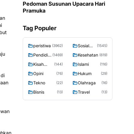
Pedoman Susunan Upacara Hari
Pramuka
nan
i
Tag Populer
but
peristiwa
Sosial
(3962)
(1545)
Budaya
uju
Pendidik
Kesehatan
(1469)
(619)
an
Kisah
Islami
(144)
(116)
Sosok
Opini
Hukum
(76)
(29)
 di
raan
Tekno
Olahraga
(22)
(16)
Bisnis
Travel
(13)
(13)
lawan
uhkan