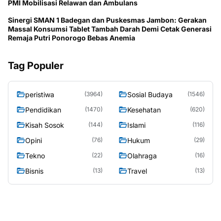
PMI Mobilisasi Relawan dan Ambulans
Sinergi SMAN 1 Badegan dan Puskesmas Jambon: Gerakan
Massal Konsumsi Tablet Tambah Darah Demi Cetak Generasi
Remaja Putri Ponorogo Bebas Anemia
Tag Populer
peristiwa
Sosial Budaya
(3964)
(1546)
Pendidikan
Kesehatan
(1470)
(620)
Kisah Sosok
Islami
(144)
(116)
Opini
Hukum
(76)
(29)
Tekno
Olahraga
(22)
(16)
Bisnis
Travel
(13)
(13)