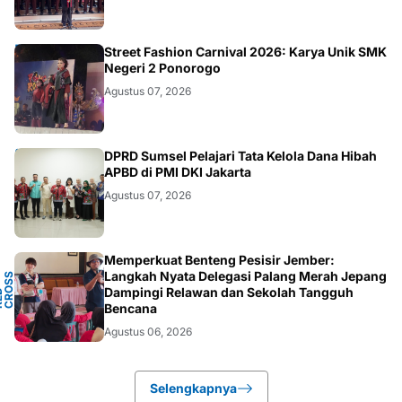
JATIM
Street Fashion Carnival 2026: Karya Unik SMK
Negeri 2 Ponorogo
Agustus 07, 2026
ANEWS
DPRD Sumsel Pelajari Tata Kelola Dana Hibah
APBD di PMI DKI Jakarta
Agustus 07, 2026
Memperkuat Benteng Pesisir Jember:
Y
Langkah Nyata Delegasi Palang Merah Jepang
N
S
T
Dampingi Relawan dan Sekolah Tangguh
P
D
O
C
Bencana
Agustus 06, 2026
Selengkapnya