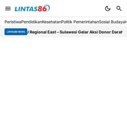
Peristiwa
Pendidikan
Kesehatan
Politik Pemerintahan
Sosial Budaya
ATU Regional East – Sulawesi Gelar Aksi Donor Darah Serentak
PMI
LINTAS86 NEWS