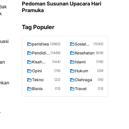
Pedoman Susunan Upacara Hari
dak
Pramuka
k
Tag Populer
uasi
peristiwa
Sosial
(3962)
(1545)
Budaya
Pendidik
Kesehatan
(1469)
(619)
an
ian
Kisah
Islami
(144)
(116)
Sosok
Opini
Hukum
(76)
(29)
Tekno
Olahraga
(22)
(16)
nkan
Bisnis
Travel
(13)
(13)
r