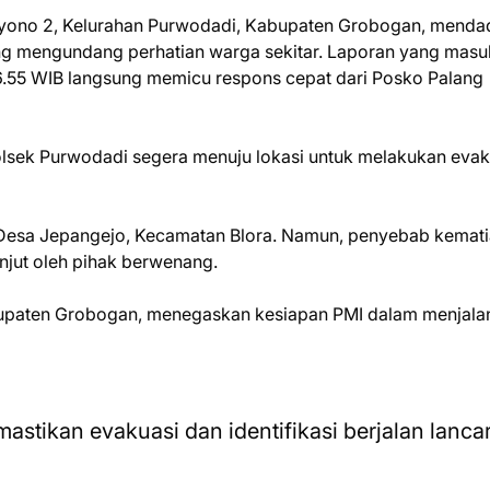
oyono 2, Kelurahan Purwodadi, Kabupaten Grobogan, menda
ng mengundang perhatian warga sekitar. Laporan yang masu
06.55 WIB langsung memicu respons cepat dari Posko Palang
olsek Purwodadi segera menuju lokasi untuk melakukan evak
di Desa Jepangejo, Kecamatan Blora. Namun, penyebab kemat
anjut oleh pihak berwenang.
abupaten Grobogan, menegaskan kesiapan PMI dalam menjala
stikan evakuasi dan identifikasi berjalan lanca