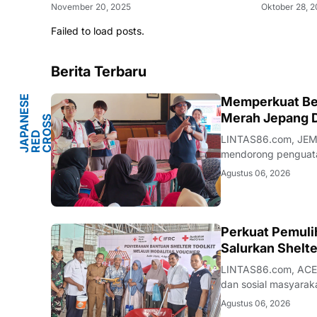
November 20, 2025
Oktober 28, 
Failed to load posts.
Berita Terbaru
J
A
P
A
E
S
E
R
E
C
R
S
S
O
I
E
T
Memperkuat Ben
Y
Merah Jepang 
N
S
D
O
C
LINTAS86.com, JEMB
mendorong penguatan
and Community Resil
Agustus 06, 2026
berkolaborasi deng
ACEH
Perkuat Pemuli
Salurkan Shelte
LINTAS86.com, ACEH
dan sosial masyarak
(PMI). Melalui Tim 
Agustus 06, 2026
penunjang hunian ber