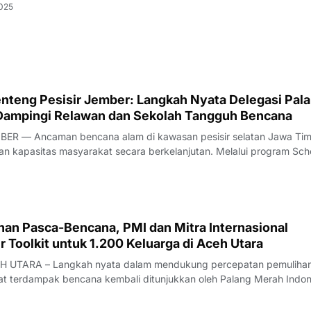
2025
teng Pesisir Jember: Langkah Nyata Delegasi Pal
Dampingi Relawan dan Sekolah Tangguh Bencana
ER — Ancaman bencana alam di kawasan pesisir selatan Jawa Tim
 kapasitas masyarakat secara berkelanjutan. Melalui program Sch
ience (SCR), Palang Merah Indonesia (PMI) Kabupaten Jember
an Palang Merah Jepang atau Japan Re
han Pasca-Bencana, PMI dan Mitra Internasional
r Toolkit untuk 1.200 Keluarga di Aceh Utara
 UTARA – Langkah nyata dalam mendukung percepatan pemulihan 
at terdampak bencana kembali ditunjukkan oleh Palang Merah Indon
Cash and Voucher Assistance (CVA) PMI Kabupaten Aceh Utara, ban
upa shelter toolkit r