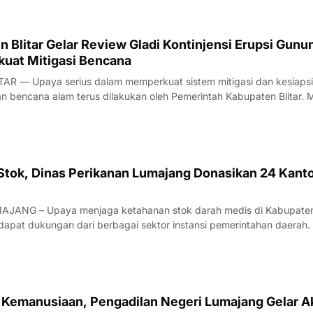
 Blitar Gelar Review Gladi Kontinjensi Erupsi Gunu
kuat Mitigasi Bencana
AR — Upaya serius dalam memperkuat sistem mitigasi dan kesiaps
bencana alam terus dilakukan oleh Pemerintah Kabupaten Blitar. M
n Bencana Daerah (BPBD) Kabupaten Blitar, sebuah forum strategi
dinasi Review Pelak
s Stok, Dinas Perikanan Lumajang Donasikan 24 Kant
JANG – Upaya menjaga ketahanan stok darah medis di Kabupate
apat dukungan dari berbagai sektor instansi pemerintahan daerah.
 giliran jajaran aparatur Dinas Perikanan Kabupaten Lumajang yang
idaritas sosial melalui keg
i Kemanusiaan, Pengadilan Negeri Lumajang Gelar A