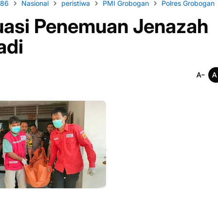
s86
Nasional
peristiwa
PMI Grobogan
Polres Grobogan
uasi Penemuan Jenazah
adi