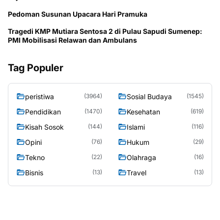
Pedoman Susunan Upacara Hari Pramuka
Tragedi KMP Mutiara Sentosa 2 di Pulau Sapudi Sumenep:
PMI Mobilisasi Relawan dan Ambulans
Tag Populer
peristiwa
Sosial Budaya
(3964)
(1545)
Pendidikan
Kesehatan
(1470)
(619)
Kisah Sosok
Islami
(144)
(116)
Opini
Hukum
(76)
(29)
Tekno
Olahraga
(22)
(16)
Bisnis
Travel
(13)
(13)