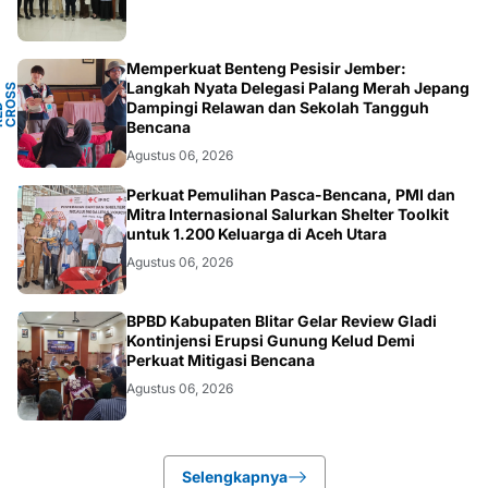
Memperkuat Benteng Pesisir Jember:
Y
Langkah Nyata Delegasi Palang Merah Jepang
N
S
T
Dampingi Relawan dan Sekolah Tangguh
P
D
O
C
Bencana
Agustus 06, 2026
ACEH
Perkuat Pemulihan Pasca-Bencana, PMI dan
Mitra Internasional Salurkan Shelter Toolkit
untuk 1.200 Keluarga di Aceh Utara
Agustus 06, 2026
BLITAR
BPBD Kabupaten Blitar Gelar Review Gladi
Kontinjensi Erupsi Gunung Kelud Demi
Perkuat Mitigasi Bencana
Agustus 06, 2026
Selengkapnya