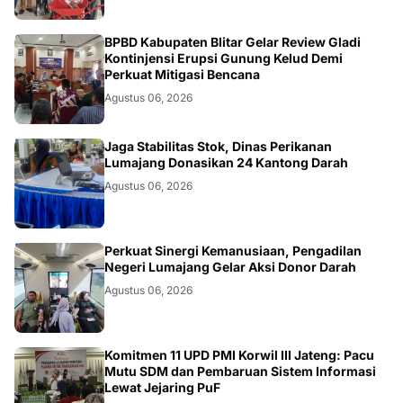
BLITAR
BPBD Kabupaten Blitar Gelar Review Gladi
Kontinjensi Erupsi Gunung Kelud Demi
Perkuat Mitigasi Bencana
Agustus 06, 2026
JATIM
Jaga Stabilitas Stok, Dinas Perikanan
Lumajang Donasikan 24 Kantong Darah
Agustus 06, 2026
JATIM
Perkuat Sinergi Kemanusiaan, Pengadilan
Negeri Lumajang Gelar Aksi Donor Darah
Agustus 06, 2026
BANJARNEGARA
Komitmen 11 UPD PMI Korwil III Jateng: Pacu
Mutu SDM dan Pembaruan Sistem Informasi
Lewat Jejaring PuF