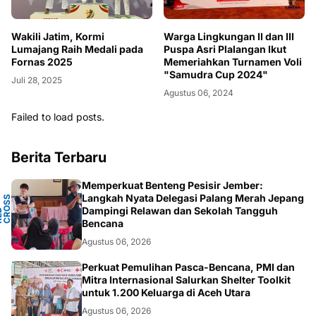
Wakili Jatim, Kormi
Warga Lingkungan II dan III
Lumajang Raih Medali pada
Puspa Asri Plalangan Ikut
Fornas 2025
Memeriahkan Turnamen Voli
"Samudra Cup 2024"
Juli 28, 2025
Agustus 06, 2024
Failed to load posts.
Berita Terbaru
Memperkuat Benteng Pesisir Jember:
Y
Langkah Nyata Delegasi Palang Merah Jepang
N
S
T
Dampingi Relawan dan Sekolah Tangguh
P
D
O
C
Bencana
Agustus 06, 2026
ACEH
Perkuat Pemulihan Pasca-Bencana, PMI dan
Mitra Internasional Salurkan Shelter Toolkit
untuk 1.200 Keluarga di Aceh Utara
Agustus 06, 2026