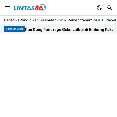
Peristiwa
Pendidikan
Kesehatan
Politik Pemerintahan
Sosial Budaya
ing Tien Kung Ponorogo Gelar Latber di Embung Pakel
Gandeng PM
LINTAS86 NEWS