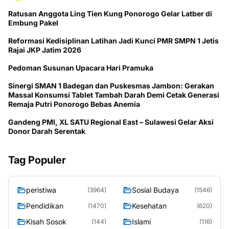
Ratusan Anggota Ling Tien Kung Ponorogo Gelar Latber di
Embung Pakel
Reformasi Kedisiplinan Latihan Jadi Kunci PMR SMPN 1 Jetis
Rajai JKP Jatim 2026
Pedoman Susunan Upacara Hari Pramuka
Sinergi SMAN 1 Badegan dan Puskesmas Jambon: Gerakan
Massal Konsumsi Tablet Tambah Darah Demi Cetak Generasi
Remaja Putri Ponorogo Bebas Anemia
Gandeng PMI, XL SATU Regional East – Sulawesi Gelar Aksi
Donor Darah Serentak
Tag Populer
peristiwa
Sosial Budaya
(3964)
(1546)
Pendidikan
Kesehatan
(1470)
(620)
Kisah Sosok
Islami
(144)
(116)