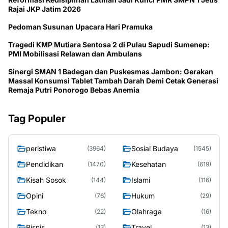
Rajai JKP Jatim 2026
Pedoman Susunan Upacara Hari Pramuka
Tragedi KMP Mutiara Sentosa 2 di Pulau Sapudi Sumenep:
PMI Mobilisasi Relawan dan Ambulans
Sinergi SMAN 1 Badegan dan Puskesmas Jambon: Gerakan
Massal Konsumsi Tablet Tambah Darah Demi Cetak Generasi
Remaja Putri Ponorogo Bebas Anemia
Tag Populer
peristiwa
Sosial Budaya
(3964)
(1545)
Pendidikan
Kesehatan
(1470)
(619)
Kisah Sosok
Islami
(144)
(116)
Opini
Hukum
(76)
(29)
Tekno
Olahraga
(22)
(16)
Bisnis
Travel
(13)
(13)