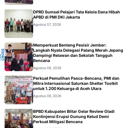
ANEWS
DPRD Sumsel Pelajari Tata Kelola Dana Hibah
APBD di PMI DKI Jakarta
Agustus 07, 2026
Memperkuat Benteng Pesisir Jember:
Y
Langkah Nyata Delegasi Palang Merah Jepang
N
S
T
Dampingi Relawan dan Sekolah Tangguh
P
D
O
C
Bencana
Agustus 06, 2026
ACEH
Perkuat Pemulihan Pasca-Bencana, PMI dan
Mitra Internasional Salurkan Shelter Toolkit
untuk 1.200 Keluarga di Aceh Utara
Agustus 06, 2026
BLITAR
BPBD Kabupaten Blitar Gelar Review Gladi
Kontinjensi Erupsi Gunung Kelud Demi
Perkuat Mitigasi Bencana