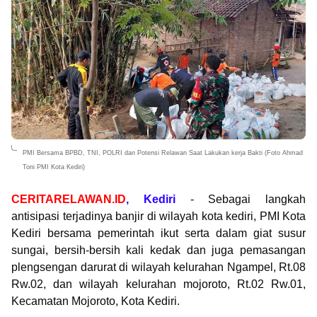
PMI Bersama BPBD, TNI, POLRI dan Potensi Relawan Saat Lakukan kerja Bakti (Foto Ahmad
Toni PMI Kota Kediri)
CERITARELAWAN.ID
, Kediri
- Sebagai langkah
antisipasi terjadinya banjir di wilayah kota kediri, PMI Kota
Kediri bersama pemerintah ikut serta dalam giat susur
sungai, bersih-bersih kali kedak dan juga pemasangan
plengsengan darurat di wilayah kelurahan Ngampel, Rt.08
Rw.02, dan wilayah kelurahan mojoroto, Rt.02 Rw.01,
Kecamatan Mojoroto, Kota Kediri.