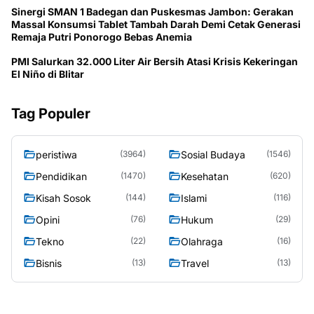
Sinergi SMAN 1 Badegan dan Puskesmas Jambon: Gerakan
Massal Konsumsi Tablet Tambah Darah Demi Cetak Generasi
Remaja Putri Ponorogo Bebas Anemia
PMI Salurkan 32.000 Liter Air Bersih Atasi Krisis Kekeringan
El Niño di Blitar
Tag Populer
peristiwa
Sosial Budaya
(3964)
(1546)
Pendidikan
Kesehatan
(1470)
(620)
Kisah Sosok
Islami
(144)
(116)
Opini
Hukum
(76)
(29)
Tekno
Olahraga
(22)
(16)
Bisnis
Travel
(13)
(13)