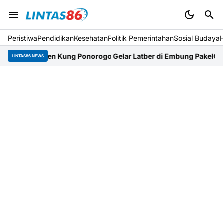
Peristiwa
Pendidikan
Kesehatan
Politik Pemerintahan
Sosial Budaya
ng Tien Kung Ponorogo Gelar Latber di Embung Pakel
Gandeng PMI
LINTAS86 NEWS