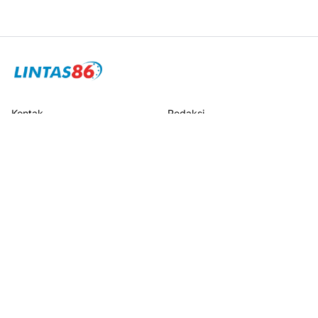
Kontak
Redaksi
Pedoman Media Siber
Disclaimer
Privacy Policy
Sitemap
Terhubung dengan kami
© 2026
LINTAS86
I All rights reserved.