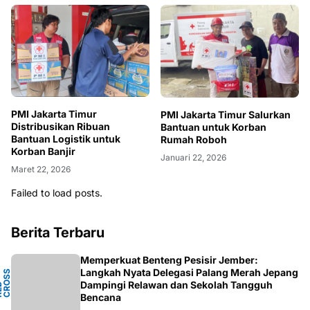
PMI Jakarta Timur
PMI Jakarta Timur Salurkan
Distribusikan Ribuan
Bantuan untuk Korban
Bantuan Logistik untuk
Rumah Roboh
Korban Banjir
Januari 22, 2026
Maret 22, 2026
Failed to load posts.
Berita Terbaru
Memperkuat Benteng Pesisir Jember:
Y
Langkah Nyata Delegasi Palang Merah Jepang
N
S
T
Dampingi Relawan dan Sekolah Tangguh
P
D
O
C
Bencana