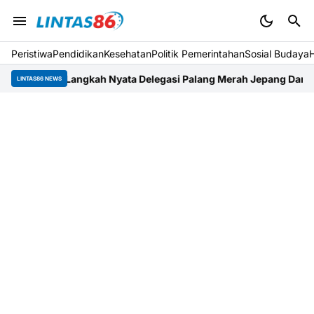
Peristiwa
Pendidikan
Kesehatan
Politik Pemerintahan
Sosial Budaya
r: Langkah Nyata Delegasi Palang Merah Jepang Dampingi Rela
LINTAS86 NEWS