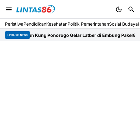
Peristiwa
Pendidikan
Kesehatan
Politik Pemerintahan
Sosial Budaya
 Tien Kung Ponorogo Gelar Latber di Embung Pakel
Gandeng PMI, 
LINTAS86 NEWS