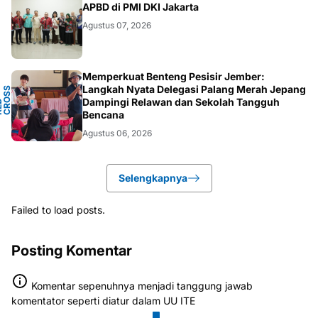
ANEWS
APBD di PMI DKI Jakarta
Agustus 07, 2026
Memperkuat Benteng Pesisir Jember:
Y
Langkah Nyata Delegasi Palang Merah Jepang
N
S
T
Dampingi Relawan dan Sekolah Tangguh
P
D
O
C
Bencana
Agustus 06, 2026
Selengkapnya
Failed to load posts.
Posting Komentar
Komentar sepenuhnya menjadi tanggung jawab
komentator seperti diatur dalam UU ITE